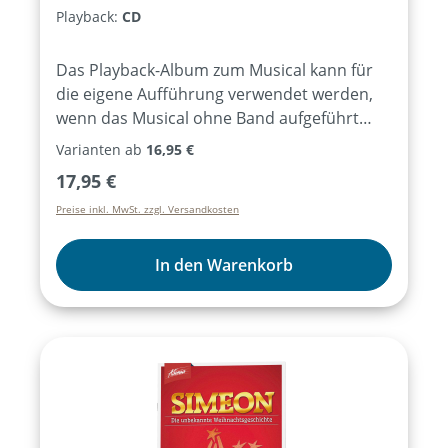
Playback:
CD
Das Playback-Album zum Musical kann für
die eigene Aufführung verwendet werden,
wenn das Musical ohne Band aufgeführt
werden soll. Enthalten sind alle
Varianten ab
16,95 €
Lieder/Musikstücke des Musicals als
Regulärer Preis:
17,95 €
Instrumentalversionen.
Preise inkl. MwSt. zzgl. Versandkosten
In den Warenkorb