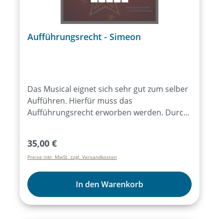
Aufführungsrecht - Simeon
Das Musical eignet sich sehr gut zum selber
Aufführen. Hierfür muss das
Aufführungsrecht erworben werden. Durch
den Bezug von mind. 15 Exemplaren des
Lieder- und Textheftes ist das
Regulärer Preis:
35,00 €
Aufführungsrecht für alle Aufführungen des
Preise inkl. MwSt. zzgl. Versandkosten
Musicals für ein Jahr erworben. Der Kauf des
Artikels „Aufführungsrecht“ ist dann nicht
mehr notwendig. Weitere Infos dazu
In den Warenkorb
hier:Aufführungsrecht