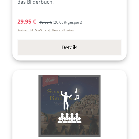
das Bilderbuch.
Verkaufspreis:
Regulärer Preis:
29,95 €
40,85 €
(26.68% gespart)
Preise inkl. MwSt. zzgl. Versandkosten
Details