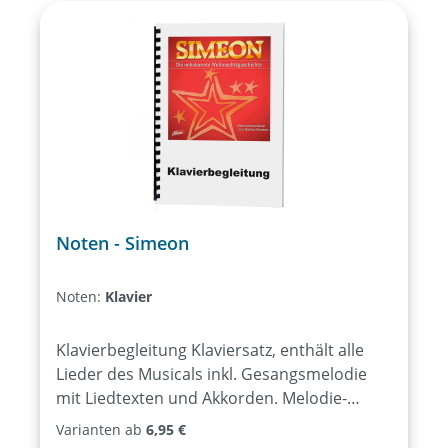
Noten - Simeon
Noten:
Klavier
Klavierbegleitung Klaviersatz, enthält alle
Lieder des Musicals inkl. Gesangsmelodie
mit Liedtexten und Akkorden. Melodie-
Instrumente Stimme für Melodie-
Varianten ab
6,95 €
Instrumente ausgewählter Lieder des