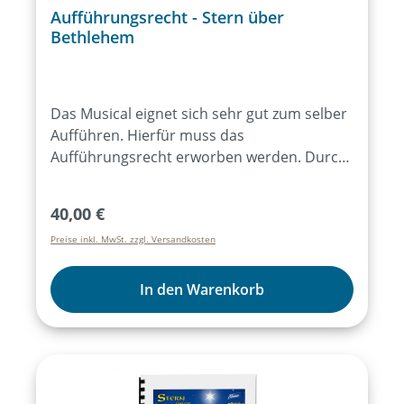
Aufführungsrecht - Stern über
Bethlehem
Das Musical eignet sich sehr gut zum selber
Aufführen. Hierfür muss das
Aufführungsrecht erworben werden. Durch
den Bezug von mind. 15 Exemplaren des
Lieder- und Textheftes ist das
Regulärer Preis:
40,00 €
Aufführungsrecht für alle Aufführungen des
Preise inkl. MwSt. zzgl. Versandkosten
Musicals für ein Jahr erworben. Der Kauf des
Artikels „Aufführungsrecht“ ist dann nicht
mehr notwendig. Weitere Infos dazu
In den Warenkorb
hier:Aufführungsrecht