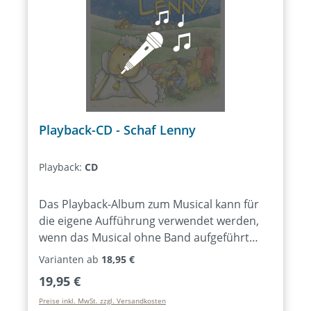
Playback-CD - Schaf Lenny
Playback:
CD
Das Playback-Album zum Musical kann für
die eigene Aufführung verwendet werden,
wenn das Musical ohne Band aufgeführt
werden soll. Enthalten sind alle
Varianten ab
18,95 €
Lieder/Musikstücke des Musicals als
Regulärer Preis:
19,95 €
Instrumentalversionen.
Preise inkl. MwSt. zzgl. Versandkosten