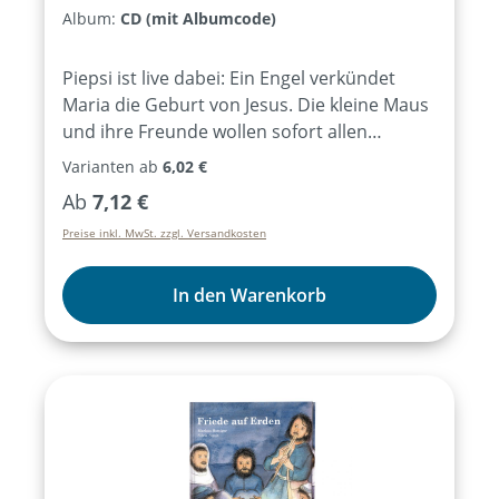
Album:
CD (mit Albumcode)
Piepsi ist live dabei: Ein Engel verkündet
Maria die Geburt von Jesus. Die kleine Maus
und ihre Freunde wollen sofort allen
Menschen erzählen, dass der Retter der
Varianten ab
6,02 €
Welt kommt! Doch die Frauen und der alte
Regulärer Preis:
Ab
7,12 €
Bettler mögen keine Mäuse, Herodes hat
Preise inkl. MwSt. zzgl. Versandkosten
keine Zeit und die Kinder verstehen das
Piepsen der Mäuse leider nicht… Ruedi
HofMini-Weihnachtsmusical mit 6 Liedern
In den Warenkorb
und kurzen TheaterszenenAb ca. 4 Jahren,
10 - ca. 25 Rollen