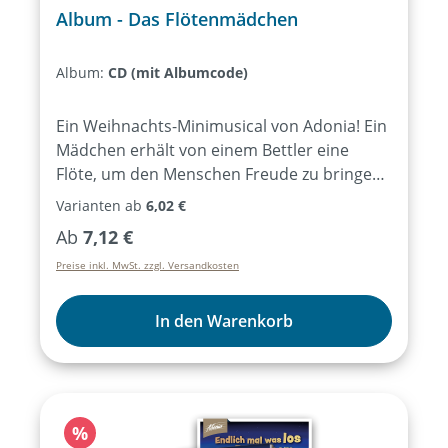
Album - Das Flötenmädchen
Album:
CD (mit Albumcode)
Ein Weihnachts-Minimusical von Adonia! Ein
Mädchen erhält von einem Bettler eine
Flöte, um den Menschen Freude zu bringen.
Nur den Hirten auf den Feldern Bethlehems
Varianten ab
6,02 €
ist das Flötenspiel etwas zu altmodisch...
Regulärer Preis:
Ab
7,12 €
Markus Hottiger hat sechs eingängige Lieder
Preise inkl. MwSt. zzgl. Versandkosten
und kurze Theaterszenen geschrieben. Die
Musik hat Markus Heusser
abwechslungsreich produziert. Ideal für
In den Warenkorb
Weihnachtsaufführungen. Markus Hottiger6
Lieder und kurze Theaterszenenab ca. 4
Jahren, ca. 12-35 Rollen
Rabatt
%