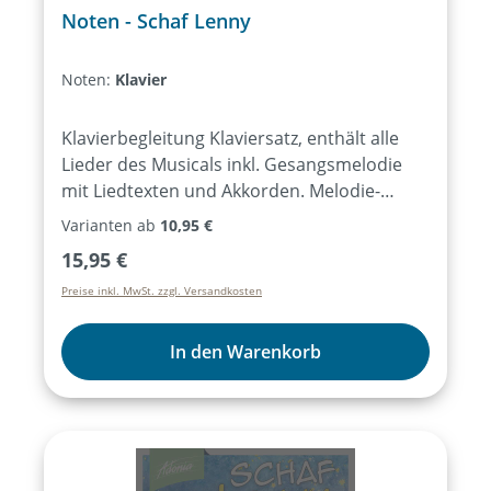
Noten - Schaf Lenny
Noten:
Klavier
Klavierbegleitung Klaviersatz, enthält alle
Lieder des Musicals inkl. Gesangsmelodie
mit Liedtexten und Akkorden. Melodie-
Instrumente Stimme für Melodie-
Varianten ab
10,95 €
Instrumente ausgewählter Lieder des
Regulärer Preis:
15,95 €
Musicals, notiert für C-Instrumente (Flöte,
Preise inkl. MwSt. zzgl. Versandkosten
Geige, …) oder Bb-/Es-Instrumente
(Trompete, Saxophon …), ohne
Liedtexte. KeyboardNotensatz für
In den Warenkorb
unterschiedliche Keyboard-Sounds (z.B.
Hammond, Pad, Strings, …) ausgewählter
Lieder des Musicals, ohne Liedtexte.