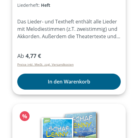
Liederheft:
Heft
Das Lieder- und Textheft enthält alle Lieder
mit Melodiestimmen (z.T. zweistimmig) und
Akkorden. Außerdem die Theatertexte und
einfache Regieanweisungen.Bei Bezug von
mind. 15 Exemplaren des Lieder- und
Regulärer Preis:
Ab
4,77 €
Textheftes ist das Aufführungsrecht für alle
Preise inkl. MwSt. zzgl. Versandkosten
Aufführungen des Musicals für ein Jahr
erworben.
In den Warenkorb
Rabatt
%