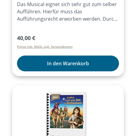
Das Musical eignet sich sehr gut zum selber
Aufführen. Hierfür muss das
Aufführungsrecht erworben werden. Durch
den Bezug von mind. 15 Exemplaren des
Lieder- und Textheftes ist das
Regulärer Preis:
40,00 €
Aufführungsrecht für alle Aufführungen des
Preise inkl. MwSt. zzgl. Versandkosten
Musicals für ein Jahr erworben. Der Kauf des
Artikels „Aufführungsrecht“ ist dann nicht
mehr notwendig. Weitere Infos dazu
In den Warenkorb
hier:Aufführungsrecht