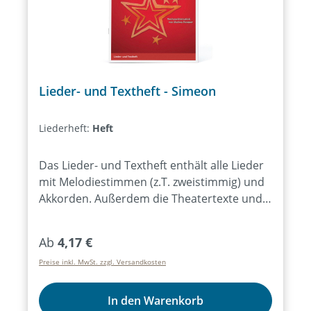
Lieder- und Textheft - Simeon
Liederheft:
Heft
Das Lieder- und Textheft enthält alle Lieder
mit Melodiestimmen (z.T. zweistimmig) und
Akkorden. Außerdem die Theatertexte und
einfache Regieanweisungen.Bei Bezug von
mind. 15 Exemplaren des Lieder- und
Regulärer Preis:
Ab
4,17 €
Textheftes ist das Aufführungsrecht für alle
Preise inkl. MwSt. zzgl. Versandkosten
Aufführungen des Musicals für ein Jahr
erworben.
In den Warenkorb