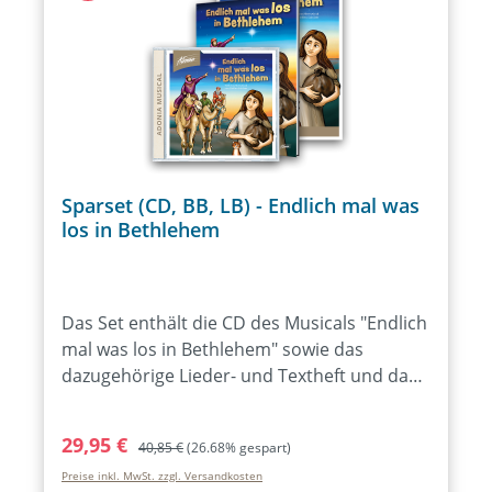
Sparset (CD, BB, LB) - Endlich mal was
los in Bethlehem
Das Set enthält die CD des Musicals "Endlich
mal was los in Bethlehem" sowie das
dazugehörige Lieder- und Textheft und das
Bilderbuch.
Verkaufspreis:
Regulärer Preis:
29,95 €
40,85 €
(26.68% gespart)
Preise inkl. MwSt. zzgl. Versandkosten