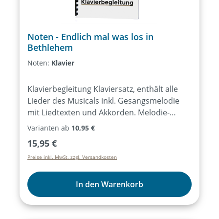
Noten - Endlich mal was los in
Bethlehem
Noten:
Klavier
Klavierbegleitung Klaviersatz, enthält alle
Lieder des Musicals inkl. Gesangsmelodie
mit Liedtexten und Akkorden. Melodie-
Instrumente Stimme für Melodie-
Varianten ab
10,95 €
Instrumente ausgewählter Lieder des
Regulärer Preis:
15,95 €
Musicals, notiert für C-Instrumente (Flöte,
Preise inkl. MwSt. zzgl. Versandkosten
Geige, …) oder Bb-/Es-Instrumente
(Trompete, Saxophon …), ohne
Liedtexte. KeyboardNotensatz für
In den Warenkorb
unterschiedliche Keyboard-Sounds (z.B.
Hammond, Pad, Strings, …) ausgewählter
Lieder des Musicals, ohne Liedtexte.