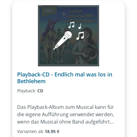
Playback-CD - Endlich mal was los in
Bethlehem
Playback:
CD
Das Playback-Album zum Musical kann für
die eigene Aufführung verwendet werden,
wenn das Musical ohne Band aufgeführt
werden soll. Enthalten sind alle
Varianten ab
18,95 €
Lieder/Musikstücke des Musicals als