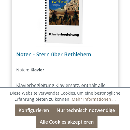
Noten - Stern über Bethlehem
Noten:
Klavier
Klavierbegleitung Klaviersatz, enthält alle
Lieder des Musicals inkl. Gesangsmelodie
Diese Website verwendet Cookies, um eine bestmögliche
mit Liedtexten und Akkorden. Melodie-
Erfahrung bieten zu können.
Mehr Informationen ...
Instrumente Stimme für Melodie-
Varianten ab
10,95 €
Konfigurieren
Nur technisch notwendige
Instrumente ausgewählter Lieder des
Regulärer Preis:
15,95 €
Musicals, notiert für C-Instrumente (Flöte,
Alle Cookies akzeptieren
Preise inkl. MwSt. zzgl. Versandkosten
Geige, …) oder Bb-/Es-Instrumente