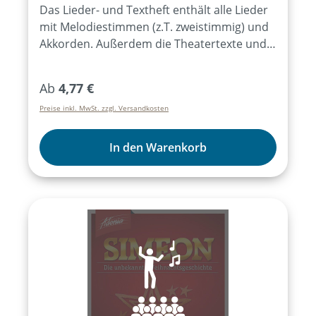
Das Lieder- und Textheft enthält alle Lieder
mit Melodiestimmen (z.T. zweistimmig) und
Akkorden. Außerdem die Theatertexte und
einfache Regieanweisungen.Bei Bezug von
mind. 15 Exemplaren des Lieder- und
Regulärer Preis:
Ab
4,77 €
Textheftes ist das Aufführungsrecht für alle
Preise inkl. MwSt. zzgl. Versandkosten
Aufführungen des Musicals für ein Jahr
erworben.
In den Warenkorb