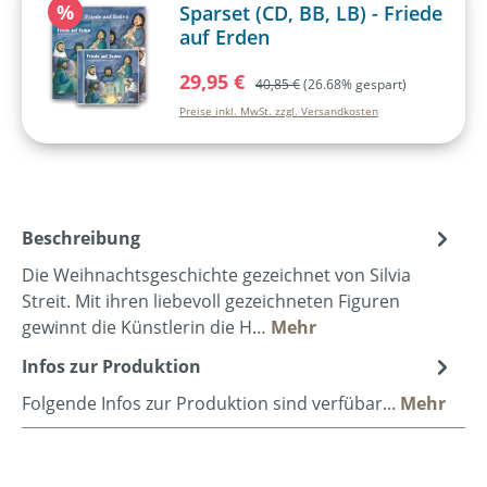
Rabatt
%
Sparset (CD, BB, LB) - Friede
auf Erden
Verkaufspreis:
29,95 €
Regulärer Preis:
40,85 €
(26.68% gespart)
Preise inkl. MwSt. zzgl. Versandkosten
Beschreibung
Die Weihnachtsgeschichte gezeichnet von Silvia
Streit. Mit ihren liebevoll gezeichneten Figuren
gewinnt die Künstlerin die H…
Mehr
Infos zur Produktion
Folgende Infos zur Produktion sind verfübar...
Mehr