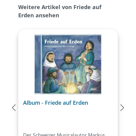
Produktgalerie überspringen
Weitere Artikel von Friede auf
Erden ansehen
Album - Friede auf Erden
A
E
Der Schweizer Musicalautor Markus
D