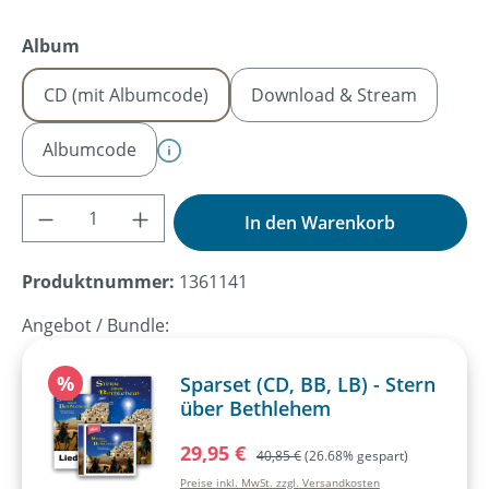
auswählen
Album
CD (mit Albumcode)
Download & Stream
Albumcode
Produkt Anzahl: Gib den gewünschten Wer
In den Warenkorb
Produktnummer:
1361141
Angebot / Bundle:
Rabatt
%
Sparset (CD, BB, LB) - Stern
über Bethlehem
Verkaufspreis:
29,95 €
Regulärer Preis:
40,85 €
(26.68% gespart)
Preise inkl. MwSt. zzgl. Versandkosten