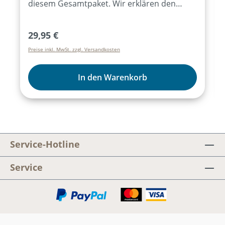
diesem Gesamtpaket. Wir erklären den
Probenablauf, geben Tipps für Aufführungs-
Varianten, zeigen Kostümideen und vieles
Regulärer Preis:
29,95 €
mehr.Themen:Die ideale Kurzvorbereitung
Preise inkl. MwSt. zzgl. Versandkosten
für Ihre WeihnachtsaufführungViele
praktische AufführungstippsChoreografie-
und TanzideenKulissen & Requisiten,
In den Warenkorb
TheaterInhalte:Workshop-
DokumentTanzvideosGrafikelementeChoreo
grafie-VideosKopiervorlagen
Service-Hotline
Service