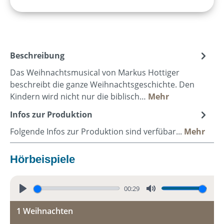
Beschreibung
Das Weihnachtsmusical von Markus Hottiger
beschreibt die ganze Weihnachtsgeschichte. Den
Kindern wird nicht nur die biblisch…
Mehr
Infos zur Produktion
Folgende Infos zur Produktion sind verfübar...
Mehr
Hörbeispiele
00:29
P
M
1 Weihnachten
l
u