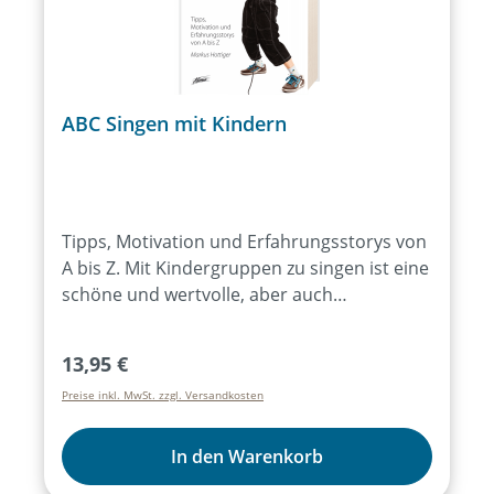
Fragen.Ein Roman für Erwachsene.
ABC Singen mit Kindern
Tipps, Motivation und Erfahrungsstorys von
A bis Z. Mit Kindergruppen zu singen ist eine
schöne und wertvolle, aber auch
herausfordernde Aufgabe. Hier gibt es dazu
viele Tipps und eine gute Spritze Motivation.
Regulärer Preis:
13,95 €
Diese stammen aus einer jahrelangen
Preise inkl. MwSt. zzgl. Versandkosten
Praxisarbeit, die der Adonia-Gründer
Markus Hottiger mit unzähligen Kinder- und
Jugendchören durchlaufen hat. In
In den Warenkorb
alphabetischer Reihenfolge finden sich in