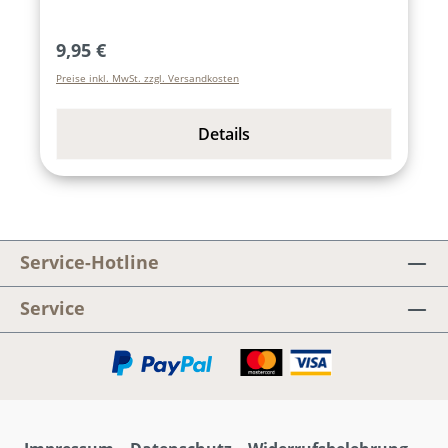
organisiert. Er ist verheiratet und hat vier
erwachsene Söhne.
Regulärer Preis:
9,95 €
Preise inkl. MwSt. zzgl. Versandkosten
Details
Service-Hotline
Service