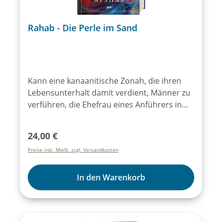
Rahab - Die Perle im Sand
Kann eine kanaanitische Zonah, die ihren
Lebensunterhalt damit verdient, Männer zu
verführen, die Ehefrau eines Anführers in
Israel werden? Die Antwort in der Bibel
lautet erstaunlicherweise ja. Rahab wohnt in
Regulärer Preis:
24,00 €
einem Haus in der Stadtmauer von Jericho.
Preise inkl. MwSt. zzgl. Versandkosten
Die Mauer schützt die Stadt vor dem
drohenden Angriff der Israeliten. Doch es
sind auch andere Mauern, die Rahab
In den Warenkorb
umgeben: Angst, Ablehnung und
Wertlosigkeit. Jahre voller Schmerz und
Verrat haben ihr Herz verwundet. Sie