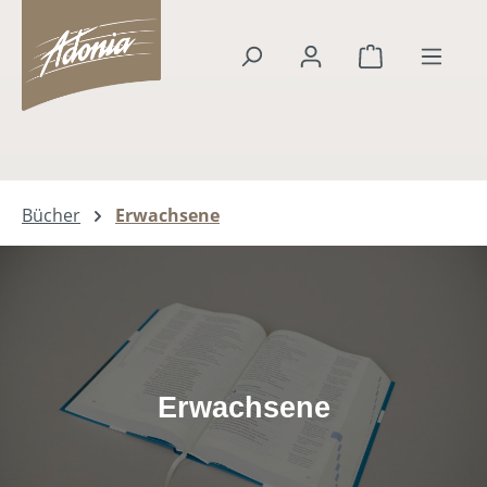
alt springen
Warenkorb en
Bücher
Erwachsene
Slider überspringen
Erwachsene