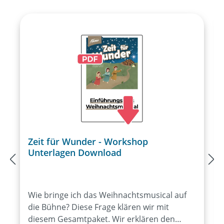
wunderbares Bilderbuch der
Künstlerin Claudia Kündig ergänzt
dieses Weihnachtsmusical und macht
es zu einer besonders wertvollen
Produktion.Markus Hottiger, Larissa
LeuschnerZehn Lieder und kurze
Theaterszenen, Kürzen leicht
möglichab ca. 6 Jahren, ca. 20 Rollen.
Zeit für Wunder - Workshop
Unterlagen Download
Wie bringe ich das Weihnachtsmusical auf
die Bühne? Diese Frage klären wir mit
diesem Gesamtpaket. Wir erklären den