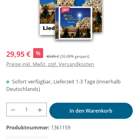
29,95 €
%
40,85 €
(26.68% gespart)
Preise inkl. MwSt. zzgl. Versandkosten
Sofort verfügbar, Lieferzeit 1-3 Tage (innerhalb
Deutschlands)
Produkt Anzahl: Gib den gewünschten Wer
In den Warenkorb
Produktnummer:
1361159