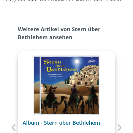
Produktgalerie überspringen
Weitere Artikel von Stern über
Bethlehem ansehen
Album - Stern über Bethlehem
A
B