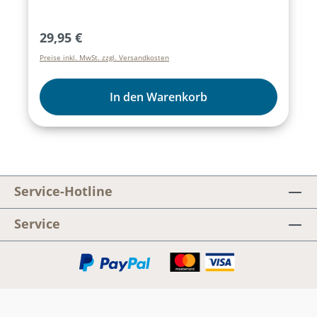
Probenablauf, geben Tipps für Aufführungs-
Varianten, zeigen Kostümideen und vieles
Regulärer Preis:
29,95 €
mehr.Themen:Die ideale Kurzvorbereitung
Preise inkl. MwSt. zzgl. Versandkosten
für Ihre WeihnachtsaufführungViele
praktische AufführungstippsChoreografie-
und TanzideenKulissen & Requisiten,
In den Warenkorb
TheaterInhalte:Workshop-
DokumentTanzvideosGrafikelementeChoreo
grafie-VideosKopiervorlagen
Service-Hotline
Service