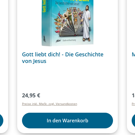
Gott liebt dich! - Die Geschichte
M
von Jesus
Regulärer Preis:
R
24,95 €
1
Preise inkl. MwSt. zzgl. Versandkosten
Pr
In den Warenkorb