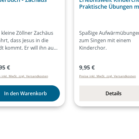
Praktische Übungen m
Spaßgarantie: Warm 
 kleine Zöllner Zachäus
Spaßige Aufwärmübunge
hrt, dass Jesus in die
zum Singen mit einem
dt kommt. Er will ihn auch
Kinderchor.
n, doch er ist zu klein. Er
ttert deshalb auf einen
ulärer Preis:
Regulärer Preis:
95 €
9,95 €
lbeerbaum. Jesus sieht
e inkl. MwSt. zzgl. Versandkosten
Preise inkl. MwSt. zzgl. Versandkosten
 aber, bittet ihn vom
m herunter und lädt sich
ich selber zum Essen bei
In den Warenkorb
Details
häus ein. Dabei wird
häus von der
strahlung dieses Mannes
r als nur beeindruckt.