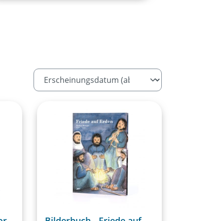
r -
Bilderbuch - Friede auf