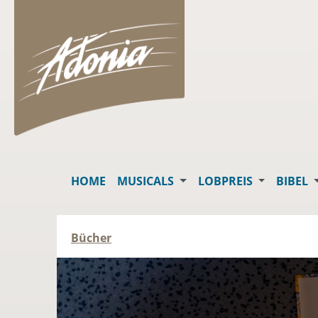
springen
Zur Hauptnavigation springen
HOME
MUSICALS
LOBPREIS
BIBEL
Bücher
Slider überspringen