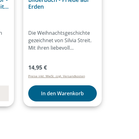
it
Erden
Ups
n
Die Weihnachtsgeschichte
gezeichnet von Silvia Streit.
Mit ihren liebevoll
gezeichneten Figuren
gewinnt die Künstlerin die
Regulärer Preis:
14,95 €
Herzen der Kleinsten.
Preise inkl. MwSt. zzgl. Versandkosten
In den Warenkorb