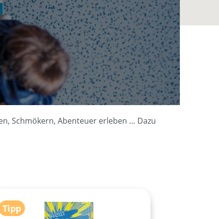
ecken, Schmökern, Abenteuer erleben …
Dazu
Rabatt
Tipp
%