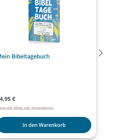
ein Bibeltagebuch
10er Set -
egulärer Preis:
Verkaufspre
Regu
4,95 €
79,95 €
119,
eise inkl. MwSt. zzgl. Versandkosten
Preise inkl. MwSt. 
In den Warenkorb
I