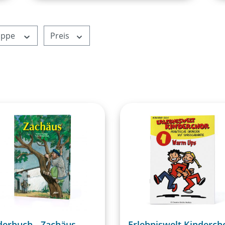
uppe
Preis
derbuch - Zachäus
Erlebniswelt Kindercho