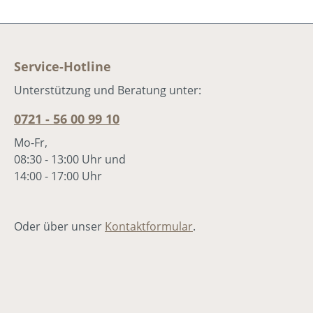
die Adonia-Chöre. Marcel Wittwer ist e
begnadeter Vollblutmusiker, der mit
den eingängigen, teilweise cool-
swingigen Stücken den Nerv der Kids
Service-Hotline
und Zuhörer trifft.Das Adonia-Junior-
Musical 2009Markus Hottiger, Marcel
Unterstützung und Beratung unter:
Wittwer11 Lieder und kurze
0721 - 56 00 99 10
Theaterszenen ab ca. 5 Jahren, 16-22
RollenAuch als Sparset erhältlich (CD +
Mo-Fr,
Liederbuch + Bilderbuch).
08:30 - 13:00 Uhr und
14:00 - 17:00 Uhr
Oder über unser
Kontaktformular
.