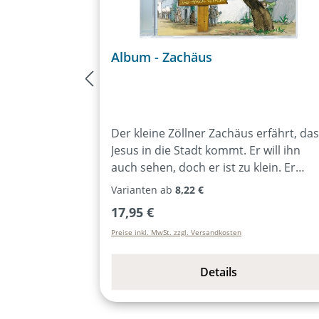
Album - Zachäus
Der kleine Zöllner Zachäus erfährt, da
Jesus in die Stadt kommt. Er will ihn
auch sehen, doch er ist zu klein. Er
klettert deshalb auf einen
Varianten ab
8,22 €
Maulbeerbaum. Jesus sieht ihn aber,
Regulärer Preis:
17,95 €
bittet ihn vom Baum herunter und läd
Preise inkl. MwSt. zzgl. Versandkosten
sich gleich selber zum Essen bei
Zachäus ein. Dabei wird Zachäus von
der Ausstrahlung dieses Mannes mehr
Details
als nur beeindruckt.Markus Hottiger
schuf den Text zum Musical eigens für