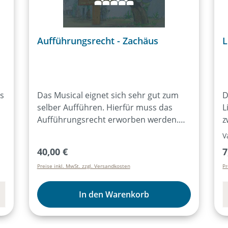
Aufführungsrecht - Zachäus
L
ss
Das Musical eignet sich sehr gut zum
D
selber Aufführen. Hierfür muss das
L
Aufführungsrecht erworben werden.
z
Durch den Bezug von mind. 15
d
V
Exemplaren des Lieder- und Textheftes
R
Regulärer Preis:
R
40,00 €
7
t
ist das Aufführungsrecht für alle
1
Preise inkl. MwSt. zzgl. Versandkosten
Pr
Aufführungen des Musicals für ein Jahr
T
erworben. Der Kauf des Artikels
a
„Aufführungsrecht“ ist dann nicht mehr
J
In den Warenkorb
notwendig. Weitere Infos dazu
hier:Aufführungsrecht