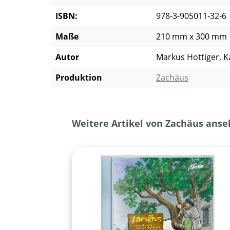
ISBN:
978-3-905011-32-6
Maße
210 mm x 300 mm
Autor
Markus Hottiger, Ka
Produktion
Zachäus
Produktgalerie überspringen
Weitere Artikel von Zachäus ans