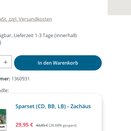
wSt. zzgl. Versandkosten
gbar, Lieferzeit 1-3 Tage (innerhalb
)
nzahl: Gib den gewünschten Wert ein od
In den Warenkorb
mer:
1360931
dle:
Sparset (CD, BB, LB) - Zachäus
Verkaufspreis:
29,95 €
Regulärer Preis:
40,85 €
(26.68% gespart)