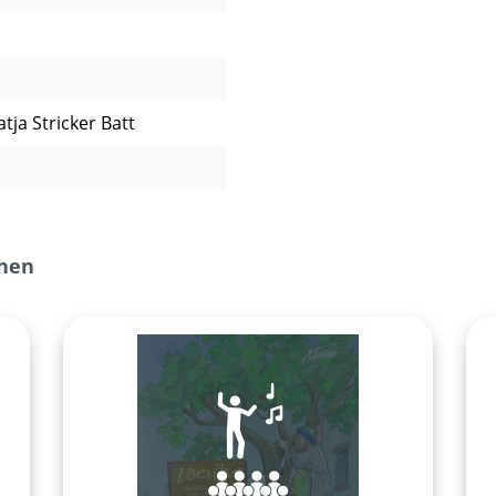
tja Stricker Batt
ehen