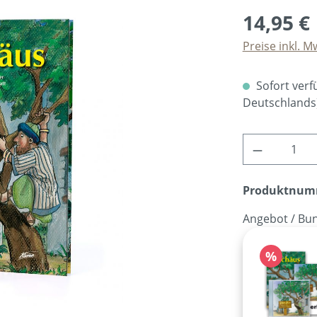
14,95 €
Preise inkl. M
Sofort verfü
Deutschlands
Produkt A
Produktnum
Angebot / Bun
Rabatt
%