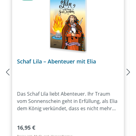
Schaf Lila – Abenteuer mit Elia
Das Schaf Lila liebt Abenteuer. Ihr Traum
vom Sonnenschein geht in Erfüllung, als Elia
dem König verkündet, dass es nicht mehr
regnen werde. Doch bald stellt Lila fest, dass
dieser Wunsch auch seine Schattenseiten
Regulärer Preis:
16,95 €
hat. Später ist Lila dabei, als Elia viel
Preise inkl. MwSt. zzgl. Versandkosten