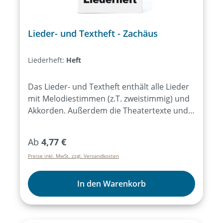
Lieder- und Textheft - Zachäus
Liederheft:
Heft
Das Lieder- und Textheft enthält alle Lieder
mit Melodiestimmen (z.T. zweistimmig) und
Akkorden. Außerdem die Theatertexte und
einfache Regieanweisungen.Bei Bezug von
mind. 15 Exemplaren des Lieder- und
Regulärer Preis:
Ab
4,77 €
Textheftes ist das Aufführungsrecht für alle
Preise inkl. MwSt. zzgl. Versandkosten
Aufführungen des Musicals für ein Jahr
erworben.
In den Warenkorb