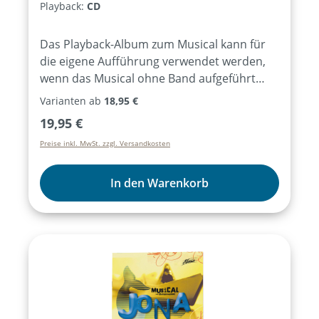
Playback:
CD
Das Playback-Album zum Musical kann für
die eigene Aufführung verwendet werden,
wenn das Musical ohne Band aufgeführt
werden soll. Enthalten sind alle
Varianten ab
18,95 €
Lieder/Musikstücke des Musicals als
Regulärer Preis:
19,95 €
Instrumentalversionen.
Preise inkl. MwSt. zzgl. Versandkosten
In den Warenkorb