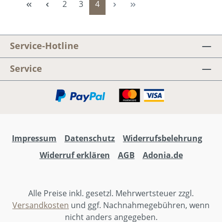
Seite
Seite
Seite
2
3
4
Service-Hotline
Service
Impressum
Datenschutz
Widerrufsbelehrung
Widerruf erklären
AGB
Adonia.de
Alle Preise inkl. gesetzl. Mehrwertsteuer zzgl.
Versandkosten
und ggf. Nachnahmegebühren, wenn
nicht anders angegeben.