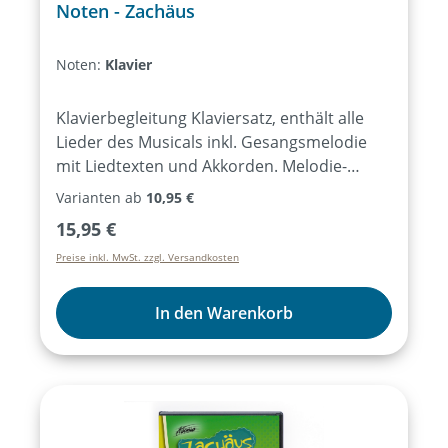
Noten - Zachäus
Noten:
Klavier
Klavierbegleitung Klaviersatz, enthält alle
Lieder des Musicals inkl. Gesangsmelodie
mit Liedtexten und Akkorden. Melodie-
Instrumente Stimme für Melodie-
Varianten ab
10,95 €
Instrumente ausgewählter Lieder des
Regulärer Preis:
15,95 €
Musicals, notiert für C-Instrumente (Flöte,
Preise inkl. MwSt. zzgl. Versandkosten
Geige, …) oder Bb-/Es-Instrumente
(Trompete, Saxophon …), ohne
Liedtexte. KeyboardNotensatz für
In den Warenkorb
unterschiedliche Keyboard-Sounds (z.B.
Hammond, Pad, Strings, …) ausgewählter
Lieder des Musicals, ohne Liedtexte.