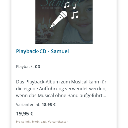
Playback-CD - Samuel
Playback:
CD
Das Playback-Album zum Musical kann für
die eigene Aufführung verwendet werden,
wenn das Musical ohne Band aufgeführt
werden soll. Enthalten sind alle
Varianten ab
18,95 €
Lieder/Musikstücke des Musicals als
Regulärer Preis:
19,95 €
Instrumentalversionen.
Preise inkl. MwSt. zzgl. Versandkosten