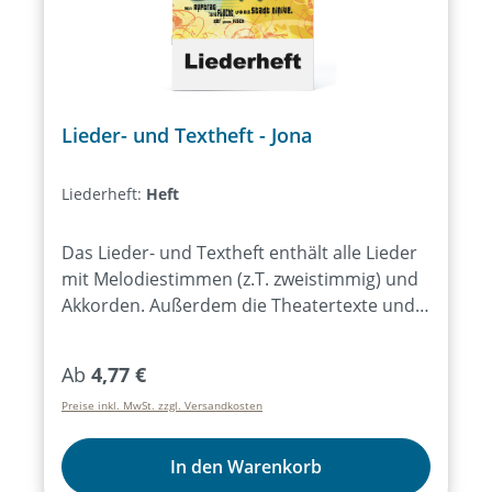
Lieder- und Textheft - Jona
Liederheft:
Heft
Das Lieder- und Textheft enthält alle Lieder
mit Melodiestimmen (z.T. zweistimmig) und
Akkorden. Außerdem die Theatertexte und
einfache Regieanweisungen.Bei Bezug von
mind. 15 Exemplaren des Lieder- und
Regulärer Preis:
Ab
4,77 €
Textheftes ist das Aufführungsrecht für alle
Preise inkl. MwSt. zzgl. Versandkosten
Aufführungen des Musicals für ein Jahr
erworben.
In den Warenkorb