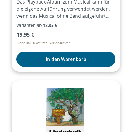
Das Playback-Album zum Musical kann für
die eigene Aufführung verwendet werden,
wenn das Musical ohne Band aufgeführt
werden soll. Enthalten sind alle
Varianten ab
18,95 €
Lieder/Musikstücke des Musicals als
Regulärer Preis:
19,95 €
Instrumentalversionen.
Preise inkl. MwSt. zzgl. Versandkosten
In den Warenkorb