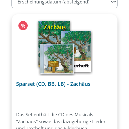
Rabatt
%
Sparset (CD, BB, LB) - Zachäus
Das Set enthält die CD des Musicals
"Zachäus" sowie das dazugehörige Lieder-
und Textheft und das Bilderbuch.