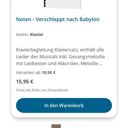
Noten - Verschleppt nach Babylon
Noten:
Klavier
Klavierbegleitung Klaviersatz, enthält alle
Lieder des Musicals inkl. Gesangsmelodie
mit Liedtexten und Akkorden. Melodie-
Instrumente Stimme für Melodie-
Varianten ab
10,95 €
Instrumente ausgewählter Lieder des
Regulärer Preis:
15,95 €
Musicals, notiert für C-Instrumente (Flöte,
Preise inkl. MwSt. zzgl. Versandkosten
Geige, …) oder Bb-/Es-Instrumente
(Trompete, Saxophon …), ohne
Liedtexte. KeyboardNotensatz für
In den Warenkorb
unterschiedliche Keyboard-Sounds (z.B.
Hammond, Pad, Strings, …) ausgewählter
Lieder des Musicals, ohne Liedtexte.