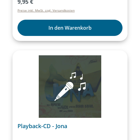
Regulärer Preis:
9,95 €
Preise inkl. MwSt. zzgl. Versandkosten
In den Warenkorb
Playback-CD - Jona