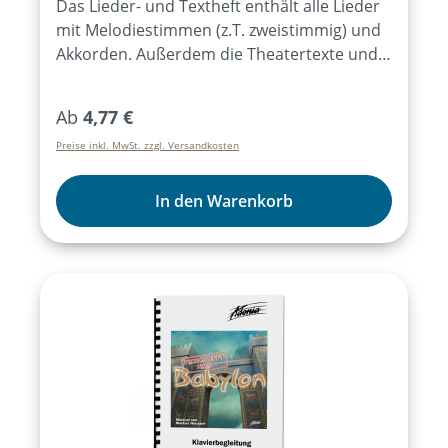
Das Lieder- und Textheft enthält alle Lieder
mit Melodiestimmen (z.T. zweistimmig) und
Akkorden. Außerdem die Theatertexte und
einfache Regieanweisungen.Bei Bezug von
mind. 15 Exemplaren des Lieder- und
Regulärer Preis:
Ab
4,77 €
Textheftes ist das Aufführungsrecht für alle
Preise inkl. MwSt. zzgl. Versandkosten
Aufführungen des Musicals für ein Jahr
erworben.
In den Warenkorb