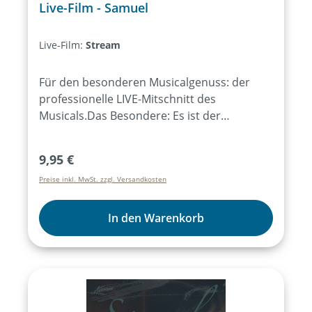
Live-Film - Samuel
Live-Film:
Stream
Für den besonderen Musicalgenuss: der
professionelle LIVE-Mitschnitt des
Musicals.Das Besondere: Es ist der
Mitschnitt eines "Mitmachmusicals" mit
mehr als 350 Mitwirkenden von 3-80 Jahren
Regulärer Preis:
9,95 €
auf der Bühne.
Preise inkl. MwSt. zzgl. Versandkosten
In den Warenkorb