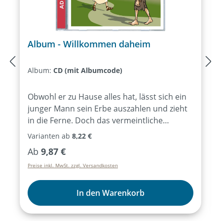
Album - Willkommen daheim
Album:
CD (mit Albumcode)
Obwohl er zu Hause alles hat, lässt sich ein
junger Mann sein Erbe auszahlen und zieht
in die Ferne. Doch das vermeintliche
Abenteuer endet im totalen Absturz:
Varianten ab
8,22 €
hungrig und bettelarm als Schweinehirt.
Regulärer Preis:
Ab
9,87 €
Niedriger kann man nicht sinken. Schließlich
Preise inkl. MwSt. zzgl. Versandkosten
kehrt er nach Hause zurück, doch wie
werden sein Vater und sein älterer Bruder
auf seine Rückkehr reagieren? Das wohl
In den Warenkorb
bekannteste Gleichnis von Jesus – packend
inszeniert mit Musik und Texten, die ins Herz