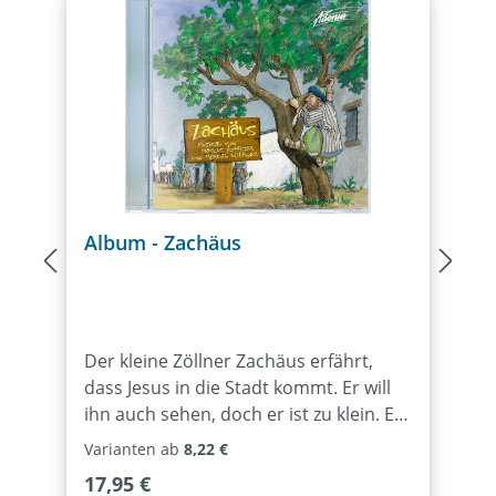
Album - Zachäus
A
Der kleine Zöllner Zachäus erfährt,
D
dass Jesus in die Stadt kommt. Er will
s
ihn auch sehen, doch er ist zu klein. Er
A
klettert deshalb auf einen
D
Varianten ab
8,22 €
Maulbeerbaum. Jesus sieht ihn aber,
E
Regulärer Preis:
R
17,95 €
4
bittet ihn vom Baum herunter und lädt
ist das 