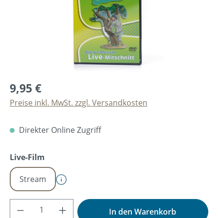
9,95 €
Preise inkl. MwSt. zzgl. Versandkosten
Direkter Online Zugriff
auswählen
Live-Film
Stream
Produkt Anzahl: Gib den gewünschten Wer
In den Warenkorb