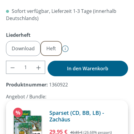
Sofort verfügbar, Lieferzeit 1-3 Tage (innerhalb
Deutschlands)
auswählen
Liederheft
Download
Heft
Produkt Anzahl: Gib den gewünschten Wer
In den Warenkorb
Produktnummer:
1360922
Angebot / Bundle:
Rabatt
%
Sparset (CD, BB, LB) -
Zachäus
Verkaufspreis:
29,95 €
Regulärer Preis:
40,85 €
(26.68% gespart)