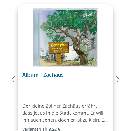
Album - Zachäus
A
Der kleine Zöllner Zachäus erfährt,
D
dass Jesus in die Stadt kommt. Er will
s
ihn auch sehen, doch er ist zu klein. Er
A
klettert deshalb auf einen
D
Varianten ab
8,22 €