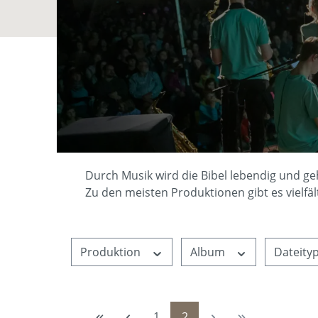
Durch Musik wird die Bibel lebendig und g
Zu den meisten Produktionen gibt es vielfäl
Produktion
Album
Dateity
Seite
Seite
1
2