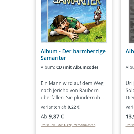
Tee
gewinnen. Als Esther davon
aus
erfährt, stellt sie das vor die
Ado
schwerste Entscheidung
201
ihres Lebens…Das Adonia-
Leu
Teens-Musical 2013Markus
Rhe
Heusser, Daniel Klaebe,
kur
Larissa Leuschner, Rebekka
Jah
Album - Der barmherzige
Alb
Steil14 Lieder und kurze
Samariter
Theaterszenenab ca. 10
Album:
CD (mit Albumcode)
Alb
Jahren, ca. 15-24 Rollenfür
Teens- oder Jugendchor
Ein Mann wird auf dem Weg
Uri
nach Jericho von Räubern
Sol
überfallen. Sie plündern ihn
Die
aus und lassen ihn
beo
Varianten ab
8,22 €
Var
schwerverletzt liegen. Lange
Fra
Regulärer Preis:
Reg
Ab
9,87 €
13,
hilft ihm niemand, bis sich
Er l
Preise inkl. MwSt. zzgl. Versandkosten
Preis
endlich ein fremder Mann
Sch
aus Samaria über ihn
Zei