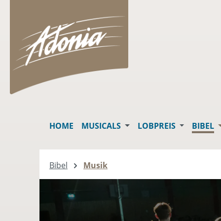
springen
Zur Hauptnavigation springen
HOME
MUSICALS
LOBPREIS
BIBEL
Bibel
Musik
Slider überspringen