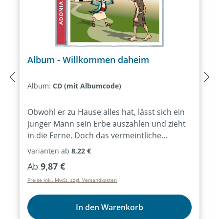
Album - Willkommen daheim
Album:
CD (mit Albumcode)
Obwohl er zu Hause alles hat, lässt sich ein
junger Mann sein Erbe auszahlen und zieht
in die Ferne. Doch das vermeintliche
Abenteuer endet im totalen Absturz:
Varianten ab
8,22 €
hungrig und bettelarm als Schweinehirt.
Regulärer Preis:
Ab
9,87 €
Niedriger kann man nicht sinken. Schließlich
Preise inkl. MwSt. zzgl. Versandkosten
kehrt er nach Hause zurück, doch wie
werden sein Vater und sein älterer Bruder
auf seine Rückkehr reagieren? Das wohl
In den Warenkorb
bekannteste Gleichnis von Jesus – packend