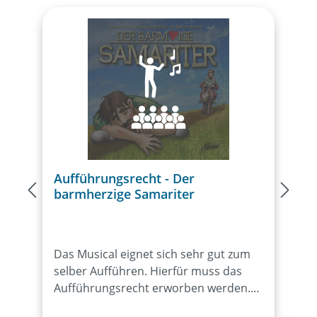
Aufführungsrecht - Der
L
barmherzige Samariter
b
Das Musical eignet sich sehr gut zum
D
selber Aufführen. Hierfür muss das
L
Aufführungsrecht erworben werden.
z
Durch den Bezug von mind. 15
d