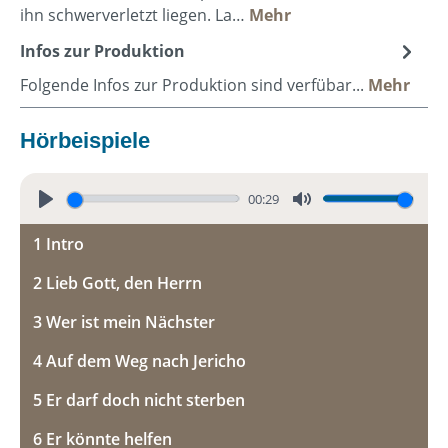
ihn schwerverletzt liegen. La…
Mehr
Infos zur Produktion
Folgende Infos zur Produktion sind verfübar...
Mehr
Hörbeispiele
00:29
P
M
1 Intro
l
u
a
t
2 Lieb Gott, den Herrn
y
e
3 Wer ist mein Nächster
4 Auf dem Weg nach Jericho
5 Er darf doch nicht sterben
6 Er könnte helfen