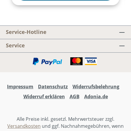
inszeniert mit Musik und Texten, die ins Herz
gehen. Das Adonia Juniormusical 2026.
Jonas Hottiger, Markus Hottiger, Marcel
Wittwer, Larissa Leuschner
Service-Hotline
Service
Impressum
Datenschutz
Widerrufsbelehrung
Widerruf erklären
AGB
Adonia.de
Alle Preise inkl. gesetzl. Mehrwertsteuer zzgl.
Versandkosten
und ggf. Nachnahmegebühren, wenn