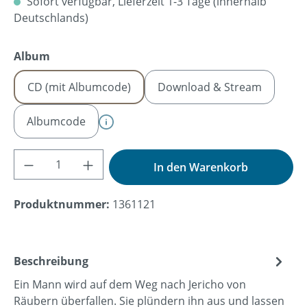
Sofort verfügbar, Lieferzeit 1-3 Tage (innerhalb
Deutschlands)
auswählen
Album
CD (mit Albumcode)
Download & Stream
Albumcode
Produkt Anzahl: Gib den gewünschten Wer
In den Warenkorb
Produktnummer:
1361121
Beschreibung
Ein Mann wird auf dem Weg nach Jericho von
Räubern überfallen. Sie plündern ihn aus und lassen