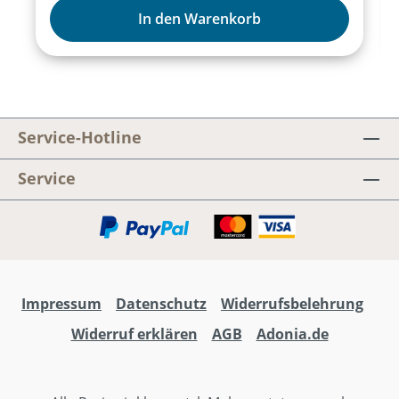
Band: Elia begegnet Gott, Lila wünscht sich
In den Warenkorb
Elias Mantel, doch er gibt ihn Elisa, und
Naaman besucht den Propheten Elisa. Das
Schaf Lila bringt uns die biblischen
Geschichten mit viel Humor und Tiefgang
näher.
Service-Hotline
Service
Impressum
Datenschutz
Widerrufsbelehrung
Widerruf erklären
AGB
Adonia.de