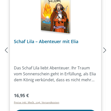
Schaf Lila – Abenteuer mit Elia
Das Schaf Lila liebt Abenteuer. Ihr Traum
vom Sonnenschein geht in Erfüllung, als Elia
dem König verkündet, dass es nicht mehr
regnen werde. Doch bald stellt Lila fest, dass
dieser Wunsch auch seine Schattenseiten
Regulärer Preis:
16,95 €
hat. Später ist Lila dabei, als Elia viel
Preise inkl. MwSt. zzgl. Versandkosten
Feuerholz aufschichtet. Wer wird es
anzünden? Weitere Geschichten in diesem