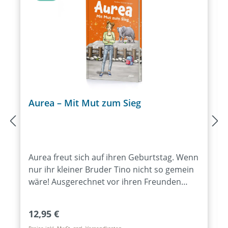
Aurea – Mit Mut zum Sieg
Aurea freut sich auf ihren Geburtstag. Wenn
nur ihr kleiner Bruder Tino nicht so gemein
wäre! Ausgerechnet vor ihren Freunden
blamiert er sie. Offensichtlich ist es gar nicht
so einfach, ein Teenager zu werden. Zum
Regulärer Preis:
12,95 €
Glück gibt es einiges, das Aureas Neugier
Preise inkl. MwSt. zzgl. Versandkosten