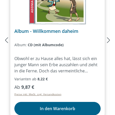
Album - Willkommen daheim
Album:
CD (mit Albumcode)
Obwohl er zu Hause alles hat, lässt sich ein
junger Mann sein Erbe auszahlen und zieht
in die Ferne. Doch das vermeintliche
Abenteuer endet im totalen Absturz:
Varianten ab
8,22 €
hungrig und bettelarm als Schweinehirt.
Regulärer Preis:
Ab
9,87 €
Niedriger kann man nicht sinken. Schließlich
Preise inkl. MwSt. zzgl. Versandkosten
kehrt er nach Hause zurück, doch wie
werden sein Vater und sein älterer Bruder
auf seine Rückkehr reagieren? Das wohl
In den Warenkorb
bekannteste Gleichnis von Jesus – packend