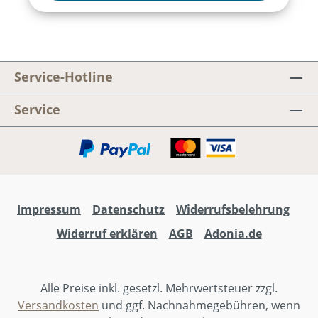
inszeniert mit Musik und Texten, die ins Herz
gehen. Das Adonia Juniormusical 2026.
Jonas Hottiger, Markus Hottiger, Marcel
Wittwer, Larissa Leuschner
Service-Hotline
Service
Impressum
Datenschutz
Widerrufsbelehrung
Widerruf erklären
AGB
Adonia.de
Alle Preise inkl. gesetzl. Mehrwertsteuer zzgl.
Versandkosten
und ggf. Nachnahmegebühren, wenn