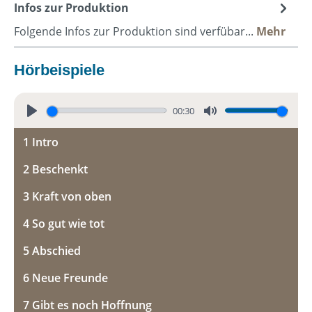
Infos zur Produktion
Folgende Infos zur Produktion sind verfübar...
Mehr
Hörbeispiele
00:30
P
M
1 Intro
l
u
a
t
2 Beschenkt
y
e
3 Kraft von oben
4 So gut wie tot
5 Abschied
6 Neue Freunde
7 Gibt es noch Hoffnung