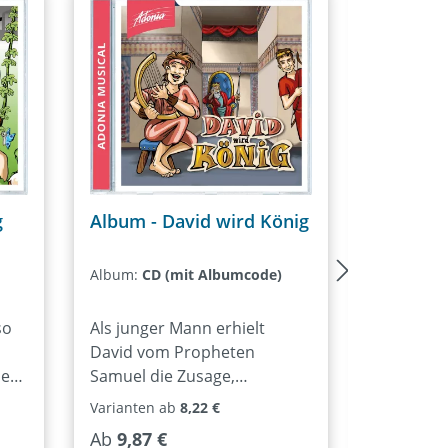
eute.Larissa Leuschner, Markus
eusser, Rebekka Steil, Sabine
achmann, Rubina Bruck
g
Album - David wird König
Album - 
Album:
CD (mit Albumcode)
Album:
CD
so
Als junger Mann erhielt
Rund um 
David vom Propheten
„SINGT LA
de
Samuel die Zusage,
Enns ein 
zukünftiger König von Israel
Titel „WI
Varianten ab
8,22 €
Varianten 
zu werden. Alles scheint nach
geschrieb
Regulärer Preis:
Regulärer
Ab
9,87 €
Ab
9,87 