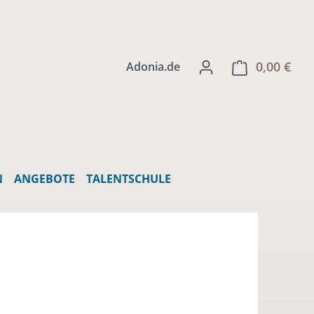
0,00 €
Ware
Adonia.de
N
ANGEBOTE
TALENTSCHULE