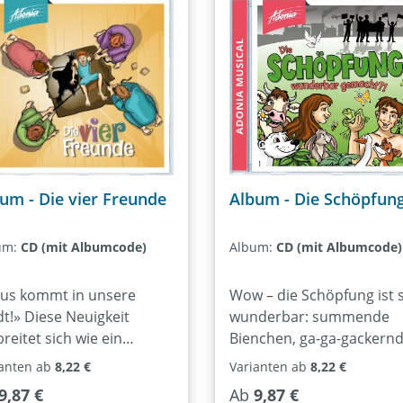
H
H
B
um - Die vier Freunde
Album - Die Schöpfun
um:
CD (mit Albumcode)
Album:
CD (mit Albumcode)
sus kommt in unsere
Wow – die Schöpfung ist 
dt!» Diese Neuigkeit
wunderbar: summende
breitet sich wie ein
Bienchen, ga-ga-gackern
ffeuer und erreicht auch
Gänse, muuuuuuuhende
ianten ab
8,22 €
Varianten ab
8,22 €
 vier Freunde eines
Kühe und mittendrin der
ulärer Preis:
Regulärer Preis:
9,87 €
Ab
9,87 €