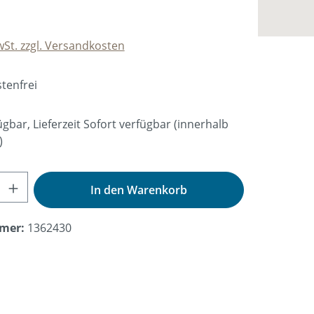
wSt. zzgl. Versandkosten
tenfrei
gbar, Lieferzeit Sofort verfügbar (innerhalb
)
nzahl: Gib den gewünschten Wert ein od
In den Warenkorb
mer:
1362430