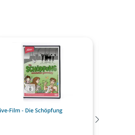
ive-Film - Die Schöpfung
Noten - Di