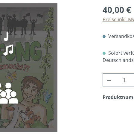
40,00 €
Preise inkl. M
Versandkos
Sofort verfü
Deutschlands
Produkt A
Produktnum