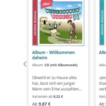
Heute.Das Adonia Juniormusical
2024.14 Lieder und kurze
Theaterszenen ca. 20 Rollen ab ca. 6
Jahren
Album - Willkommen
Alb
daheim
Album:
CD (mit Albumcode)
Alb
Obwohl er zu Hause alles
«Je
hat, lässt sich ein junger
Sta
Mann sein Erbe auszahlen
ver
und zieht in die Ferne. Doch
Lau
Varianten ab
8,22 €
Var
das vermeintliche Abenteuer
die
Regulärer Preis:
Reg
Ab
9,87 €
Ab