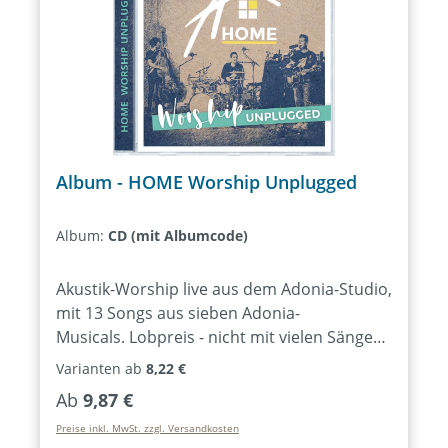
Album - HOME Worship Unplugged
Album:
CD (mit Albumcode)
Akustik-Worship live aus dem Adonia-Studio,
mit 13 Songs aus sieben Adonia-
Musicals. Lobpreis - nicht mit vielen Sängern
für den großen Gottesdienst, sondern ganz
Varianten ab
8,22 €
privat bei dir zuhause. Das war
Regulärer Preis:
Ab
9,87 €
AdoniaHOME. Simon Leimbeck und eine
Preise inkl. MwSt. zzgl. Versandkosten
kleine Band haben die Worshipzeiten