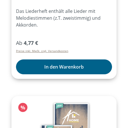
Gitarrengriffen.
Das Liederheft enthält alle Lieder mit
Melodiestimmen (z.T. zweistimmig) und
Akkorden.
Regulärer Preis:
Ab
4,77 €
Preise inkl. MwSt. zzgl. Versandkosten
In den Warenkorb
Rabatt
%