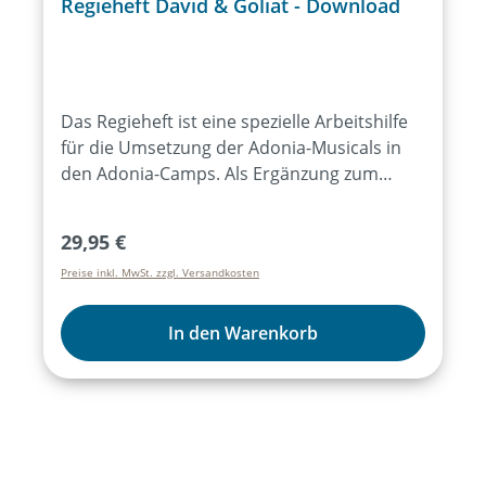
Regieheft David & Goliat - Download
Das Regieheft ist eine spezielle Arbeitshilfe
für die Umsetzung der Adonia-Musicals in
den Adonia-Camps. Als Ergänzung zum
Liederheft ist im Regieheft jede Einzelheit
notiert, z.B. Liedabläufe, Mikrofon-
Regulärer Preis:
29,95 €
Übergaben, Regieanweisungen, Requisiten,
Preise inkl. MwSt. zzgl. Versandkosten
Laufwege, Tanz-Formationen, Choreo-Ideen
usw… Als Hilfestellung und Inspiration für
eigene Aufführungen in Schule und
In den Warenkorb
Gemeinde kann dieses Regieheft gern
erworben werden. Folgendes sollte dabei
beachtet werden: Das Regieheft ist nur als
pdf verfügbar, nicht als offene/anpassbare
Datei.Im Regieheft sind ggf. Querverweise
auf weiteres Tourmaterial (Infoblätter,