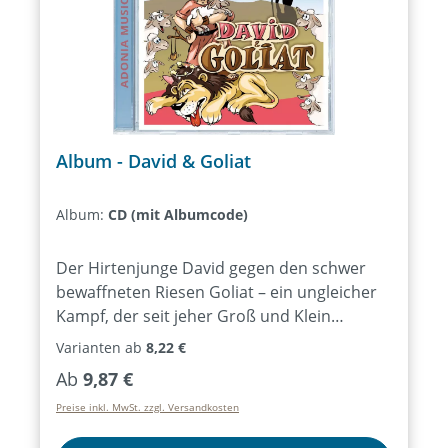
Album - David & Goliat
Album:
CD (mit Albumcode)
Der Hirtenjunge David gegen den schwer
bewaffneten Riesen Goliat – ein ungleicher
Kampf, der seit jeher Groß und Klein
fasziniert. Das neueste Kindermusical von
Varianten ab
8,22 €
Markus Heusser bringt diese alte,
Regulärer Preis:
Ab
9,87 €
spannende Geschichte in die Gegenwart.
Preise inkl. MwSt. zzgl. Versandkosten
Denn die Herausforderung, sich dem ganz
persönlichen Goliat stellen zu müssen,