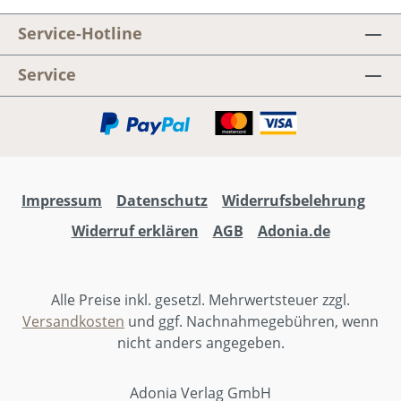
Schulungsvideos, Regiefilm, usw.) – dieses
Service-Hotline
ergänzende Material kann von Adonia NICHT
zur Verfügung gestellt werden.Beschriebene
Service
Requisiten / Kostüme / Präsentationen /
Effekte / usw. können NICHT bei Adonia
ausgeliehen oder erworben werden.Für das
Mitarbeiterteam eurer Aufführung kann das
Regieheft gern vervielfältigt werden. Wir
wünschen viel Freude und gutes Gelingen
Impressum
Datenschutz
Widerrufsbelehrung
bei der eigenen Aufführung!
Widerruf erklären
AGB
Adonia.de
Alle Preise inkl. gesetzl. Mehrwertsteuer zzgl.
Versandkosten
und ggf. Nachnahmegebühren, wenn
nicht anders angegeben.
Adonia Verlag GmbH