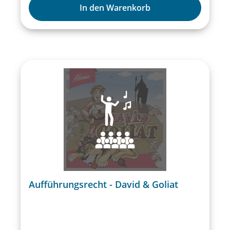
kennt jeder… Markus Heusser weiß durch
In den Warenkorb
jahrelange Kindermusical-Erfahrung, wie
man Kinder (und auch Erwachsene)
begeistert. 12 coole Songs und
Theaterszenen mit Schaf Ronny in der
heimlichen Hauptrolle. Und man spürt, dass
dem Komponisten und Gründer von Adonia
Deutschland die Kinder noch wichtiger sind
als die Musik. „Wenn es uns gelingt, die uns
anvertrauten Kinder zu ermutigen und zu
stärken, haben wir ein großes Ziel erreicht“,
sagt er. Das gelingt mit dem Musical DAVID
+ GOLIAT auf jeden Fall. Das Adonia-Junior-
Musical 2018Markus Heusser12 Lieder und
kurze Theaterszenenab ca. 6 Jahren
Aufführungsrecht - David & Goliat