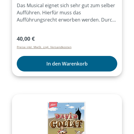
Das Musical eignet sich sehr gut zum selber
Aufführen. Hierfür muss das
Aufführungsrecht erworben werden. Durch
den Bezug von mind. 15 Exemplaren des
Lieder- und Textheftes ist das
Regulärer Preis:
40,00 €
Aufführungsrecht für alle Aufführungen des
Preise inkl. MwSt. zzgl. Versandkosten
Musicals für ein Jahr erworben. Der Kauf des
Artikels „Aufführungsrecht“ ist dann nicht
mehr notwendig. Weitere Infos dazu
In den Warenkorb
hier:Aufführungsrecht