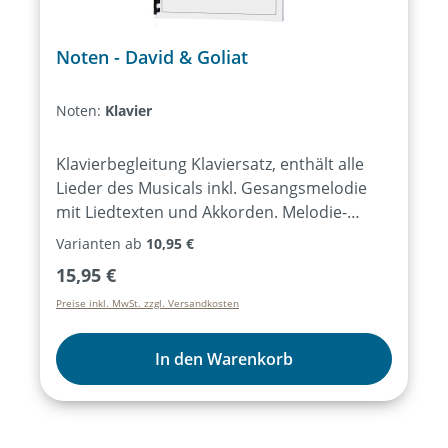
Noten - David & Goliat
Noten:
Klavier
Klavierbegleitung Klaviersatz, enthält alle
Lieder des Musicals inkl. Gesangsmelodie
mit Liedtexten und Akkorden. Melodie-
Instrumente Stimme für Melodie-
Varianten ab
10,95 €
Instrumente ausgewählter Lieder des
Regulärer Preis:
15,95 €
Musicals, notiert für C-Instrumente (Flöte,
Preise inkl. MwSt. zzgl. Versandkosten
Geige, …) oder Bb-/Es-Instrumente
(Trompete, Saxophon …), ohne
Liedtexte. KeyboardNotensatz für
In den Warenkorb
unterschiedliche Keyboard-Sounds (z.B.
Hammond, Pad, Strings, …) ausgewählter
Lieder des Musicals, ohne Liedtexte.