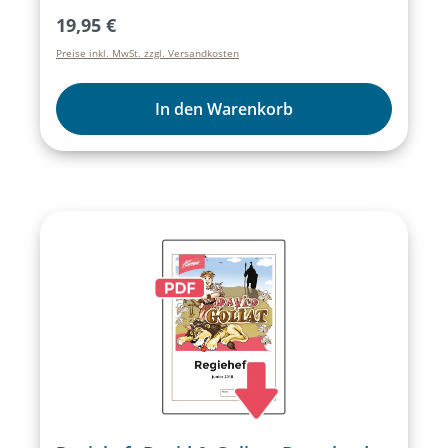
Lieder/Musikstücke des Musicals als
Regulärer Preis:
19,95 €
Instrumentalversionen.
Preise inkl. MwSt. zzgl. Versandkosten
In den Warenkorb