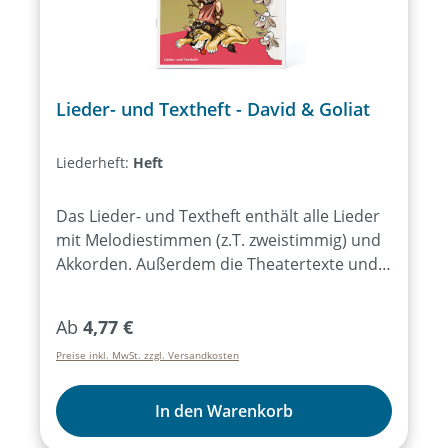
Lieder- und Textheft - David & Goliat
Liederheft:
Heft
Das Lieder- und Textheft enthält alle Lieder
mit Melodiestimmen (z.T. zweistimmig) und
Akkorden. Außerdem die Theatertexte und
einfache Regieanweisungen.Bei Bezug von
mind. 15 Exemplaren des Lieder- und
Regulärer Preis:
Ab
4,77 €
Textheftes ist das Aufführungsrecht für alle
Preise inkl. MwSt. zzgl. Versandkosten
Aufführungen des Musicals für ein Jahr
erworben.
In den Warenkorb