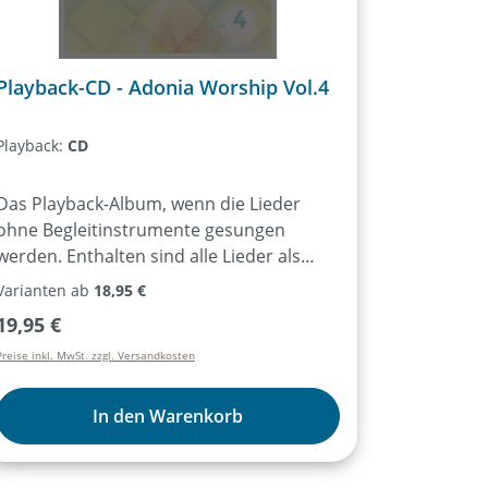
Playback-CD - Adonia Worship Vol.4
Playback:
CD
Das Playback-Album, wenn die Lieder
ohne Begleitinstrumente gesungen
werden. Enthalten sind alle Lieder als
Instrumentalversionen.
Varianten ab
18,95 €
Regulärer Preis:
19,95 €
Preise inkl. MwSt. zzgl. Versandkosten
In den Warenkorb