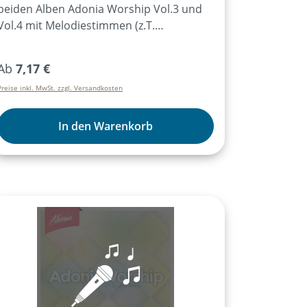
beiden Alben Adonia Worship Vol.3 und
Vol.4 mit Melodiestimmen (z.T.
zweistimmig) und Akkorden.
Regulärer Preis:
Ab
7,17 €
Preise inkl. MwSt. zzgl. Versandkosten
In den Warenkorb