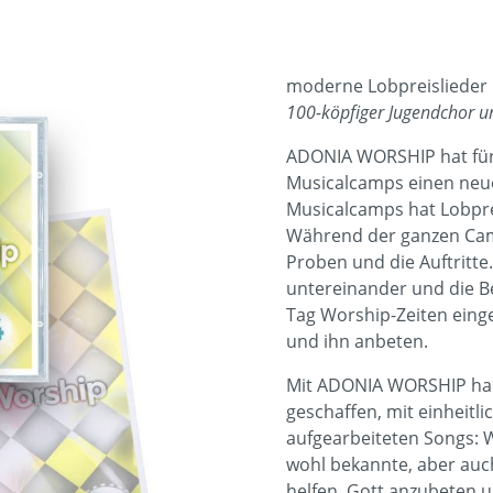
moderne Lobpreislieder
100-köpfiger Jugendchor u
ADONIA WORSHIP hat für 
Musicalcamps einen neue
Musicalcamps hat Lobpre
Während der ganzen Cam
Proben und die Auftritte
untereinander und die B
Tag Worship-Zeiten eing
und ihn anbeten.
Mit ADONIA WORSHIP hab
geschaffen, mit einheitl
aufgearbeiteten Songs: W
wohl bekannte, aber auc
helfen, Gott anzubeten u