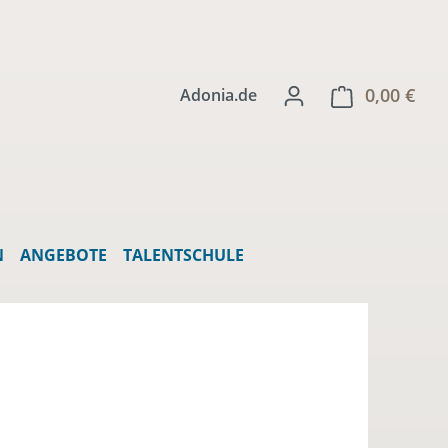
0,00 €
Ware
Adonia.de
N
ANGEBOTE
TALENTSCHULE