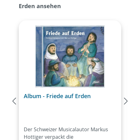
Erden ansehen
Album - Friede auf Erden
A
E
Der Schweizer Musicalautor Markus
D
Hottiger verpackt die
s