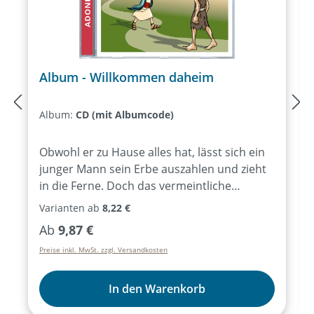
Album - Willkommen daheim
Album:
CD (mit Albumcode)
Obwohl er zu Hause alles hat, lässt sich ein
junger Mann sein Erbe auszahlen und zieht
in die Ferne. Doch das vermeintliche
Abenteuer endet im totalen Absturz:
Varianten ab
8,22 €
hungrig und bettelarm als Schweinehirt.
Regulärer Preis:
Ab
9,87 €
Niedriger kann man nicht sinken. Schließlich
Preise inkl. MwSt. zzgl. Versandkosten
kehrt er nach Hause zurück, doch wie
werden sein Vater und sein älterer Bruder
auf seine Rückkehr reagieren? Das wohl
In den Warenkorb
bekannteste Gleichnis von Jesus – packend