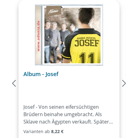
Album - Josef
A
Josef - Von seinen eifersüchtigen
D
Brüdern beinahe umgebracht. Als
s
Sklave nach Ägypten verkauft. Später
A
unschuldig im Gefängnis. Hat Gott ihn
D
Varianten ab
8,22 €
verlassen? Doch Josefs Geschichte ist
E