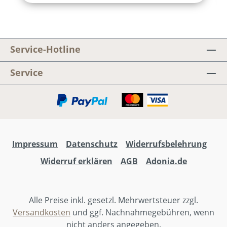
inszeniert mit Musik und Texten, die ins Herz
gehen. Das Adonia Juniormusical 2026.
Jonas Hottiger, Markus Hottiger, Marcel
Wittwer, Larissa Leuschner
Service-Hotline
Service
Impressum
Datenschutz
Widerrufsbelehrung
Widerruf erklären
AGB
Adonia.de
Alle Preise inkl. gesetzl. Mehrwertsteuer zzgl.
Versandkosten
und ggf. Nachnahmegebühren, wenn
nicht anders angegeben.