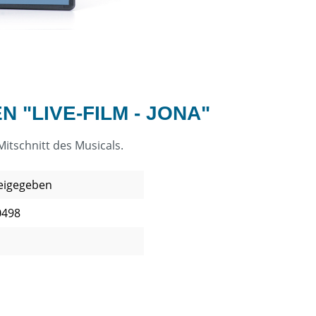
"LIVE-FILM - JONA"
itschnitt des Musicals.
reigegeben
0498