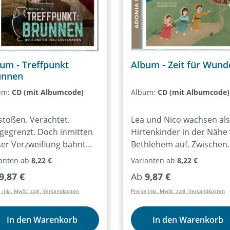
um - Treffpunkt
Album - Zeit für Wund
unnen
um:
CD (mit Albumcode)
Album:
CD (mit Albumcode)
stoßen. Verachtet.
Lea und Nico wachsen als
gegrenzt. Doch inmitten
Hirtenkinder in der Nähe
ser Verzweiflung bahnt
Bethlehem auf. Zwischen
h eine unerwartete
Arbeit und Spiel entdeck
ianten ab
8,22 €
Varianten ab
8,22 €
egnung an, bei der die
sie immer wieder kleine
ulärer Preis:
Regulärer Preis:
9,87 €
Ab
9,87 €
aritanische Frau keinen
Wunder des Alltags – ein
e inkl. MwSt. zzgl. Versandkosten
Preise inkl. MwSt. zzgl. Versandkosten
ssen Schimmer hat, wer
Blume am Wegesrand, di
auf sie wartet. Eine
Geburt ihrer kleinen
meintlich unspektakuläre
Schwester. Doch als sie e
In den Warenkorb
In den Warenkorb