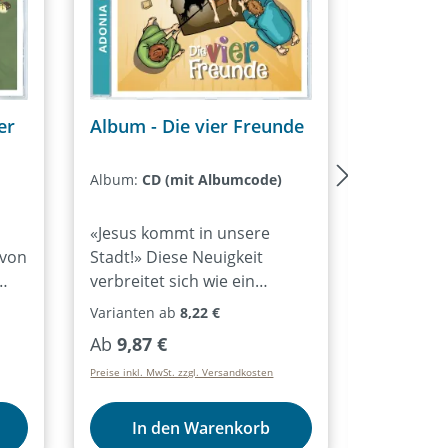
er
Album - Die vier Freunde
Album - 
Album:
CD (mit Albumcode)
Album:
CD
«Jesus kommt in unsere
Schon be
 von
Stadt!» Diese Neuigkeit
setzen sie
verbreitet sich wie ein
hartnäck
en
Lauffeuer und erreicht auch
Kopf fest
Varianten ab
8,22 €
Varianten 
die vier Freunde eines
geht’s we
Regulärer Preis:
Regulärer
Ab
9,87 €
Ab
9,87 
e
gelähmten Mannes. Sie sind
die Texte
Preise inkl. MwSt. zzgl. Versandkosten
Preise inkl. Mw
e
sich einig: Jesus kann ihrem
Geringeres
Freund helfen! Kurzerhand
Bibelvers
ines
tragen sie ihn zu Jesus. Doch
Zusagen 
In den Warenkorb
In 