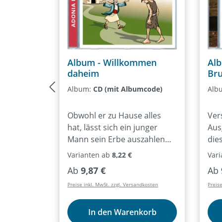
Album - Willkommen
Alb
daheim
Br
Album:
CD (mit Albumcode)
Alb
Obwohl er zu Hause alles
Ver
hat, lässt sich ein junger
Aus
Mann sein Erbe auszahlen
die
und zieht in die Ferne. Doch
sic
Varianten ab
8,22 €
Var
das vermeintliche Abenteuer
Beg
Regulärer Preis:
Reg
Ab
9,87 €
Ab
endet im totalen Absturz:
sam
Preise inkl. MwSt. zzgl. Versandkosten
Preis
hungrig und bettelarm als
bla
Schweinehirt. Niedriger kann
da 
man nicht sinken. Schließlich
ver
In den Warenkorb