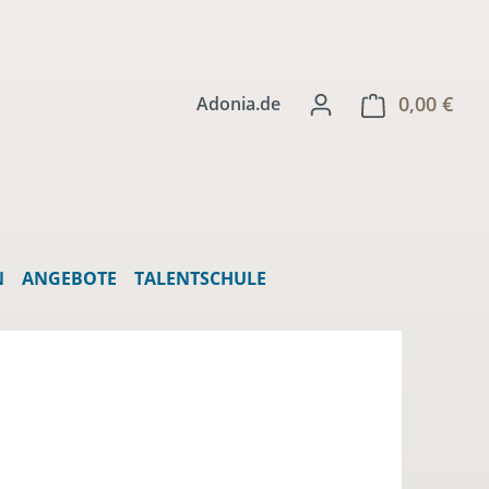
0,00 €
Ware
Adonia.de
N
ANGEBOTE
TALENTSCHULE