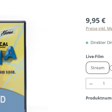
9,95 €
Preise inkl. M
Direkter Onl
aus
Live-Film
Stream
Produkt A
Produktnum