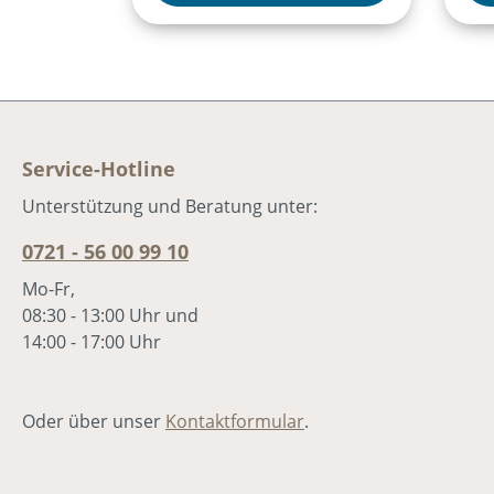
kehrt er nach Hause zurück,
Unt
doch wie werden sein Vater
Ver
und sein älterer Bruder auf
und
seine Rückkehr reagieren?
Dor
Das wohl bekannteste
Kop
Gleichnis von Jesus –
Mus
packend inszeniert mit Musik
bew
Service-Hotline
und Texten, die ins Herz
dic
Unterstützung und Beratung unter:
gehen. Das Adonia
mit
Juniormusical 2026. Jonas
Sch
0721 - 56 00 99 10
Hottiger, Markus Hottiger,
rad
Mo-Fr,
Marcel Wittwer, Larissa
Ver
08:30 - 13:00 Uhr und
Leuschner
Leu
14:00 - 17:00 Uhr
Pat
Hut
Heu
Oder über unser
Kontaktformular
.
Tho
Bir