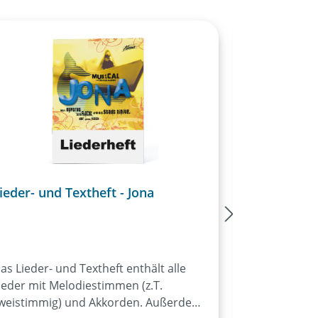
ieder- und Textheft - Jona
Noten - Jo
as Lieder- und Textheft enthält alle
Klavierbegle
ieder mit Melodiestimmen (z.T.
alle Lieder d
weistimmig) und Akkorden. Außerdem
Gesangsmelo