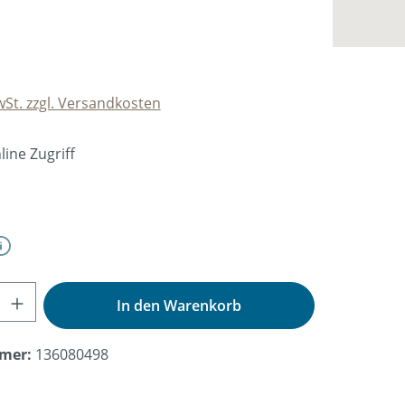
wSt. zzgl. Versandkosten
ine Zugriff
wählen
nzahl: Gib den gewünschten Wert ein od
In den Warenkorb
mer:
136080498