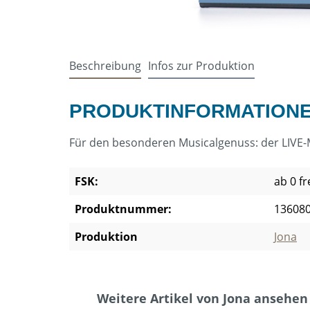
Beschreibung
Infos zur Produktion
PRODUKTINFORMATIONEN 
Für den besonderen Musicalgenuss: der LIVE-M
FSK:
ab 0 f
Produktnummer:
13608
Produktion
Jona
Produktgalerie überspringen
Weitere Artikel von Jona ansehen