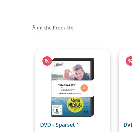
Ähnliche Produkte
Produktgalerie überspringen
Rabatt
R
%
DVD - Sparset 1
DVD