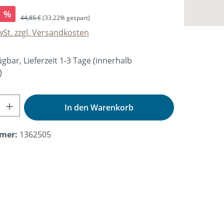
%
44,85 €
(33.22% gespart)
wSt. zzgl. Versandkosten
gbar, Lieferzeit 1-3 Tage (innerhalb
)
nzahl: Gib den gewünschten Wert ein od
In den Warenkorb
mer:
1362505