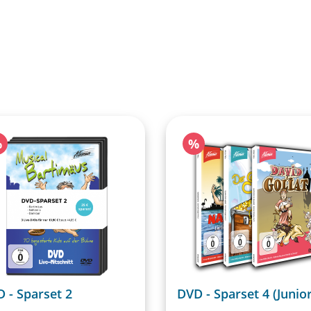
abatt
Rabatt
%
%
 - Sparset 2
DVD - Sparset 4 (Junior