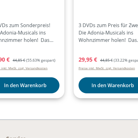
VDs zum Sonderpreis!
3 DVDs zum Preis für Zwe
 Adonia-Musicals ins
Die Adonia-Musicals ins
nzimmer holen! Das
Wohnzimmer holen! Das
rset enthält
Sparset enthält
fessionelle LIVE-
professionelle LIVE-
kaufspreis:
Regulärer Preis:
Verkaufspreis:
Regulärer Preis:
90 €
29,95 €
44,85 €
(55.63% gespart)
44,85 €
(33.22% gespa
schnitte diese r Musicals:-
Mitschnitte dieser Junior-
e inkl. MwSt. zzgl. Versandkosten
Preise inkl. MwSt. zzgl. Versandkosten
timäus (Junior 2015)-
Musicals:- David & Goliat-
emia (Teens 2015)-
Naaman- Der Schatz
kbar (Junior 2016)
In den Warenkorb
In den Warenkorb