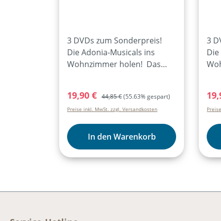
3 DVDs zum Sonderpreis!
3 D
Die Adonia-Musicals ins
Die
Wohnzimmer holen! Das
Woh
Sparset enthält
Spa
professionelle LIVE-
pro
Verkaufspreis:
Regulärer Preis:
Ver
19,90 €
19,
44,85 €
(55.63% gespart)
Mitschnitte dieser Musicals: -
Mit
Preise inkl. MwSt. zzgl. Versandkosten
Preis
Petrus (Teens 2016)-
Bar
Verschleppt nach Babylon
Neh
(Junior 2014)-Johannes der
Dan
In den Warenkorb
Täufer (Teens 2014)