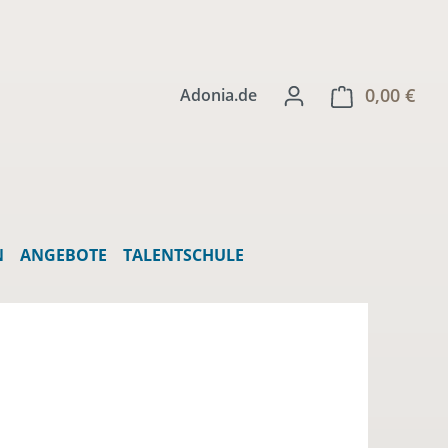
0,00 €
Ware
Adonia.de
N
ANGEBOTE
TALENTSCHULE