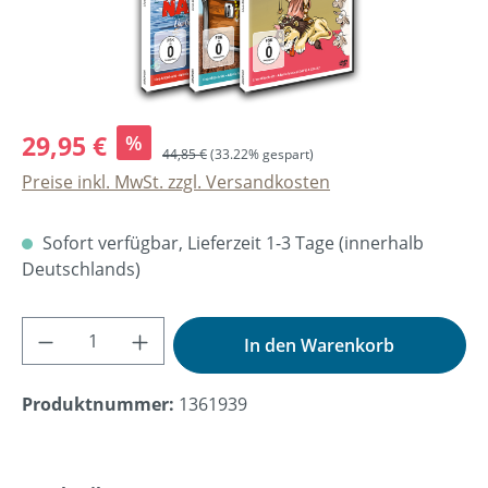
29,95 €
%
44,85 €
(33.22% gespart)
Preise inkl. MwSt. zzgl. Versandkosten
Sofort verfügbar, Lieferzeit 1-3 Tage (innerhalb
Deutschlands)
Produkt Anzahl: Gib den gewünschten Wer
In den Warenkorb
Produktnummer:
1361939