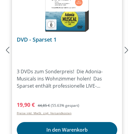
DVD - Sparset 1
3 DVDs zum Sonderpreis! Die Adonia-
Musicals ins Wohnzimmer holen! Das
Sparset enthält professionelle LIVE-
Mitschnitte dieser Musicals: -Petrus (Teens
2016)-Verschleppt nach Babylon (Junior
Verkaufspreis:
Regulärer Preis:
19,90 €
44,85 €
(55.63% gespart)
2014)-Johannes der Täufer (Teens 2014)
Preise inkl. MwSt. zzgl. Versandkosten
In den Warenkorb