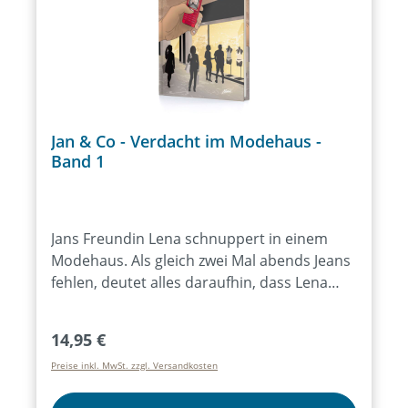
Gedanken über die Hilfe an den Ärmsten
dieser Welt.Spannung pur. Für Kinder ab
der 3. Klasse. ISBN 978-3-03783-010-9176
Seiten, Hardcover
Jan & Co - Verdacht im Modehaus -
Band 1
Jans Freundin Lena schnuppert in einem
Modehaus. Als gleich zwei Mal abends Jeans
fehlen, deutet alles daraufhin, dass Lena
diese mit Hilfe ihrer Freundin hat mitgehen
lassen. Doch Lena streitet alles ab. Als Jan
Regulärer Preis:
14,95 €
davon erfährt, überredet er Luca und José
Preise inkl. MwSt. zzgl. Versandkosten
zusammen mit ihm diese Vorfälle zu
untersuchen und Lenas Unschuld zu