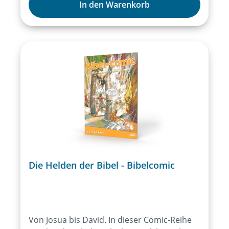
beweisen. Doch dabei geraten sie an
In den Warenkorb
gewaltbereite Jugendliche, die sie so schnell
nicht mehr los werden.Die spannende
Detektivgeschichte zum Thema
Jugendgewalt greift die aktuelle Problematik
auf, der viele Schülerinnen und Schüler
ausgesetzt sind: Das Verständnis, dass das
eigene Ansehen nur durch Markenkleider
und Zurückschlagen gewahrt werden könne.
Ab 10 J.Mit diesem Jugendroman könnten
Ihre Kinder zur Leseratte werden!
Die Helden der Bibel - Bibelcomic
Von Josua bis David. In dieser Comic-Reihe