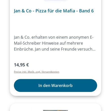
Jan & Co - Pizza für die Mafia - Band 6
Jan & Co. erhalten von einem anonymen E-
Mail-Schreiber Hinweise auf mehrere
Einbrüche. Jan und seine Freunde versuchen
diese zu vereiteln, aber auch
herauszufinden, wer hinter diesen Tipps
Regulärer Preis:
14,95 €
steckt und was dessen Absicht ist. Dabei
Preise inkl. MwSt. zzgl. Versandkosten
lernen sie Sofia kennen, in deren Familie
sich merkwürdige Dinge ereignen. Je länger
sie den Hinweisen aus den anonymen E-
In den Warenkorb
Mails folgen, desto tiefer geraten Jan & Co.
in dubiose Machenschaften.