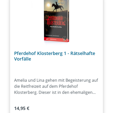
Pferdehof Klosterberg 1 - Rätselhafte
Vorfälle
Amelia und Lina gehen mit Begeisterung auf
die Reitfreizeit auf dem Pferdehof
Klosterberg. Dieser ist in den ehemaligen
Ställen eines Klosters eingemietet. Doch
schon die Begrüßungsansprache wird durch
Regulärer Preis:
14,95 €
Polizeisirenen gestört. Im Kloster wurde