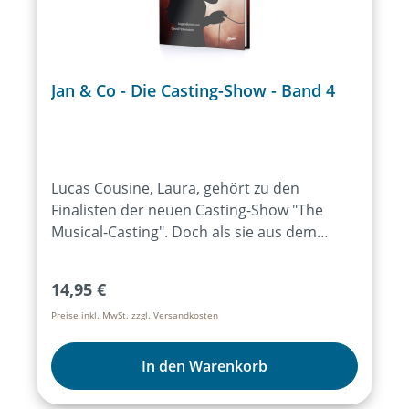
Jan & Co - Die Casting-Show - Band 4
Lucas Cousine, Laura, gehört zu den
Finalisten der neuen Casting-Show "The
Musical-Casting". Doch als sie aus dem
Übungscamp in Holland zurückkehrt,
ereignen sich merkwürdige Dinge. Jan & Co.
Regulärer Preis:
14,95 €
helfen ihr, Licht in diese Angelegenheit zu
Preise inkl. MwSt. zzgl. Versandkosten
bringen. Dazu müssen sie aber hinter die
Kulissen der Casting-Show blicken können.
Das geht, solange Laura nicht
In den Warenkorb
ausscheidet...Eine spannende
Detektivgeschichte zwischen Kameras und