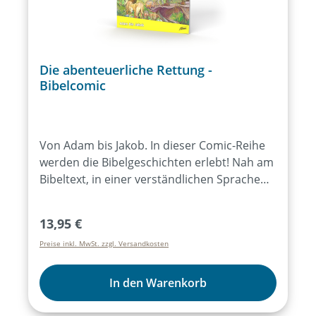
Die abenteuerliche Rettung -
Bibelcomic
Von Adam bis Jakob. In dieser Comic-Reihe
werden die Bibelgeschichten erlebt! Nah am
Bibeltext, in einer verständlichen Sprache
und mit bunten Bildern erzählt, macht die
Bibel so richtig Spaß. Da die Geschichten in
Regulärer Preis:
13,95 €
der Reihenfolge der Bibel gelesen werden,
Preise inkl. MwSt. zzgl. Versandkosten
lernt man die Zusammenhänge der Bibel
besser kennen. Der erste Band des Alten
Testaments erzählt die Geschichten von der
In den Warenkorb
Schöpfung der Erde bis zu Jakobs Heirat von
Lea.