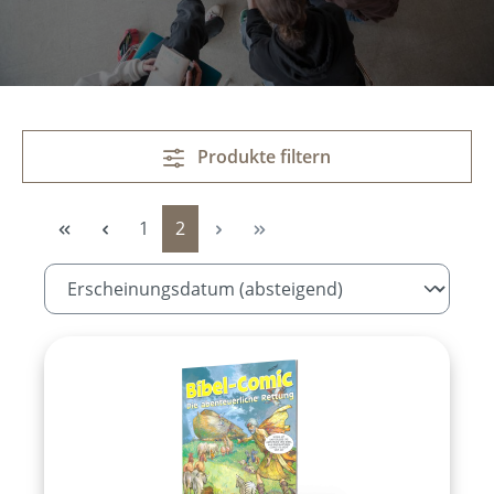
Produkte filtern
Seite
Seite
1
2