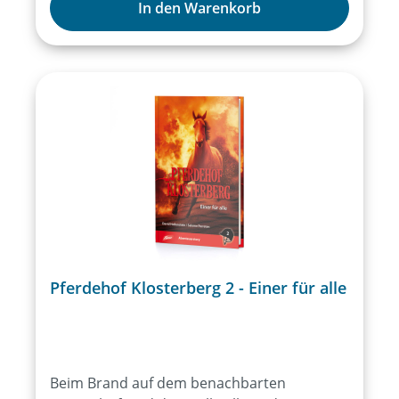
überrascht. Diese nehmen ihnen zwei teure
In den Warenkorb
Geräte ab, die ihnen der Detektiv anvertraut
hatte. Dies bringt die beiden in ziemliche
Schwierigkeiten. Ihre Freunde von Jan & Co.
kommen ihnen zu Hilfe, aber die Bedrohung
durch die Motorrad-Gang wird zu einer
ausweglosen «David gegen Goliat»-
Situation.
Pferdehof Klosterberg 2 - Einer für alle
Beim Brand auf dem benachbarten