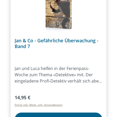
auch eine neue Sicht auf ihr Leben. Für
Teens ab 10 Jahren
Jan & Co - Gefährliche Überwachung -
Band 7
Jan und Luca helfen in der Ferienpass-
Woche zum Thema «Detektive» mit. Der
eingeladene Profi-Detektiv verhält sich aber
merkwürdig und scheint nebenher noch an
einem seiner Fälle zu arbeiten. Als sie bei
Regulärer Preis:
14,95 €
einer Übung ein leerstehendes
Preise inkl. MwSt. zzgl. Versandkosten
Fabrikgebäude beobachten, werden Jan und
Luca von Rockern auf Motorrädern