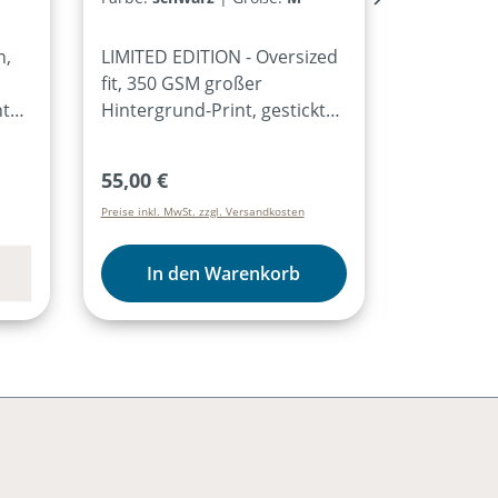
n,
LIMITED EDITION - Oversized
Neue Aufl
fit, 350 GSM großer
in allen 
ht
Hintergrund-Print, gesticktes
Zeitlose 
„Adonia“, kleines Adonia-
schlichte
Logo seitlich hinten FAIR IN
- stylisch! Mit
Regulärer Preis:
Verkaufs
55,00 €
17,95 €
ist
EUROPA PRODUZIERT! Nur
Größenke
Preise inkl. MwSt. zzgl. Versandkosten
Preise inkl. Mw
solange der Vorrat
im Bund, 
lung
reicht.Materialzusammenset
für alle F
Sie
zung:80% Bio-Baumwolle20%
mehreren
In den Warenkorb
recyceltes Polyester
Haushalt. Komplett i
Deutschla
Weiße So
Schriftzu
Größenke
im Bund D
in 3 Größ
42L: 43-4