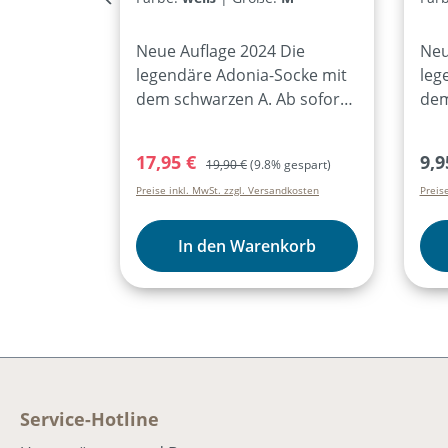
Neue Auflage 2024 Die
Neu
legendäre Adonia-Socke mit
leg
dem schwarzen A. Ab sofort
dem
auch mit
auc
Größenkennzeichnung innen
Grö
Verkaufspreis:
Regulärer Preis:
Reg
17,95 €
9,9
19,90 €
(9.8% gespart)
im Bund, besonders wertvoll
im 
Preise inkl. MwSt. zzgl. Versandkosten
Preis
für alle Familien mit
für 
mehreren Socken-Paaren im
meh
Haushalt. Komplett in
Hau
In den Warenkorb
Deutschland produziert!weiß
Deu
mit schwarzem Aufdruckmit
mit
Größenkennzeichnung innen
Grö
im BundDie Socken gibt es in
im 
3 Größen:S: 35-38M: 39-42L:
3 G
43-
43-
46Materialzusammensetzun
46M
Service-Hotline
g:80% Baumwolle17%
g:8