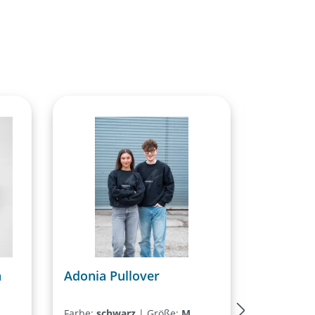
Rabat
%
n
Adonia Pullover
Adonia S
Duopac
Farbe:
schwarz
|
Größe:
M
Farbe:
we