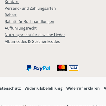
Kontakt
yamid3%
stanWICHTIG!Pflegehinwei
Versand- und Zahlungsarten
Bei der ersten Wäsche
Rabatt
fehlen wir die Socken auf
Rabatt für Buchhandlungen
ks zu waschen, um eine
Aufführungsrecht
ge Haltbarkeit zu
Nutzungsrecht für einzelne Lieder
ährleisten. (Empfohlene
Albumcodes & Geschenkcodes
chtemperatur:
C)Aber es geht nicht nur
Style, sondern auch die
schaft dahinter. A =
nia = Gott ist mein
r!Dieses A ist mehr als
e Abkürzung für Adonia.
ist ein Statement und eine
nnerung an Gottes
atenschutz
Widerrufsbelehrung
Widerruf erklären
sprechen in deinem
en. Gott ist dein Herr!
 du bist gewollt von ihm