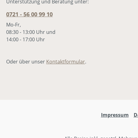
Unterstützung und Beratung unter:
Polyamid3%
Pol
ElastanWICHTIG!Pflegehinwei
Ela
0721 - 56 00 99 10
s: Bei der ersten Wäsche
s: 
Mo-Fr,
empfehlen wir die Socken auf
emp
08:30 - 13:00 Uhr und
links zu waschen, um eine
lin
14:00 - 17:00 Uhr
lange Haltbarkeit zu
lan
gewährleisten. (Empfohlene
gew
Waschtemperatur:
Was
Oder über unser
Kontaktformular
.
30°C)Aber es geht nicht nur
30°
um Style, sondern auch die
um 
Botschaft dahinter. A =
Bot
Adonia = Gott ist mein
Ado
Herr!Dieses A ist mehr als
Her
eine Abkürzung für Adonia.
ein
Es ist ein Statement und eine
Es 
Erinnerung an Gottes
Eri
Impressum
D
Versprechen in deinem
Ver
Leben. Gott ist dein Herr!
Leb
Und du bist gewollt von ihm
Und