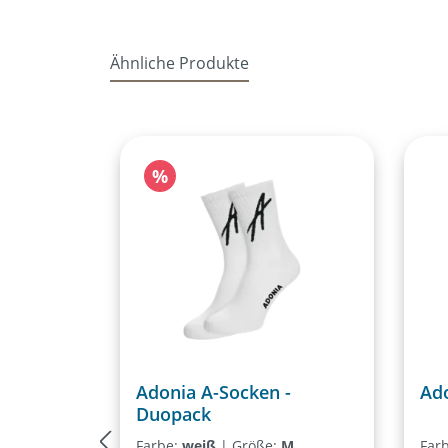
Ähnliche Produkte
Produktgalerie überspringen
Rabatt
%
Adonia A-Socken -
Ado
Duopack
Farbe:
weiß
|
Größe:
M
Far