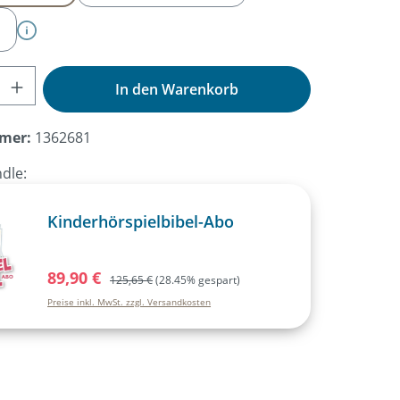
nzahl: Gib den gewünschten Wert ein od
In den Warenkorb
mer:
1362681
dle:
Kinderhörspielbibel-Abo
Verkaufspreis:
89,90 €
Regulärer Preis:
125,65 €
(28.45% gespart)
Preise inkl. MwSt. zzgl. Versandkosten