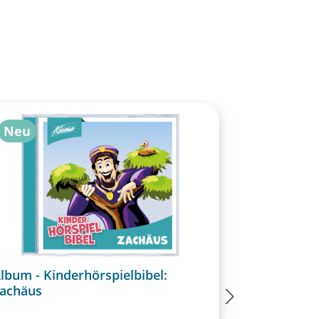
Neu
lbum - Kinderhörspielbibel:
Ausmalheft
achäus