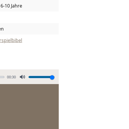
 6-10 Jahre
en
spielbibel
00:30
M
u
t
e