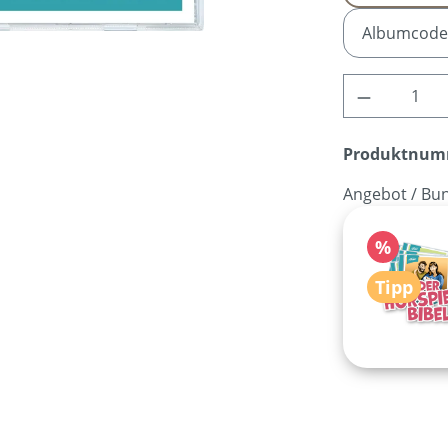
Albumcode
Produkt A
Produktnum
Angebot / Bun
Rabatt
%
Tipp