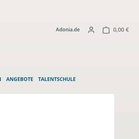
0,00 €
Ware
Adonia.de
N
ANGEBOTE
TALENTSCHULE