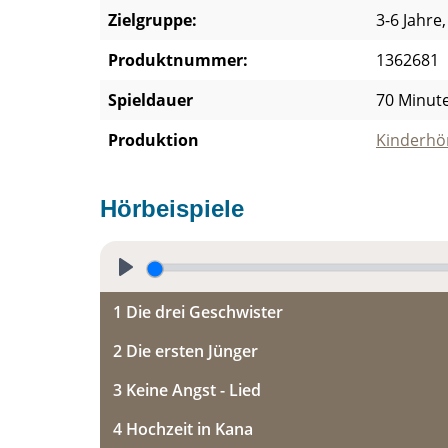
Zielgruppe:
3-6 Jahre,
Produktnummer:
1362681
Spieldauer
70 Minut
Produktion
Kinderhör
Hörbeispiele
P
1 Die drei Geschwister
l
a
2 Die ersten Jünger
y
3 Keine Angst - Lied
4 Hochzeit in Kana