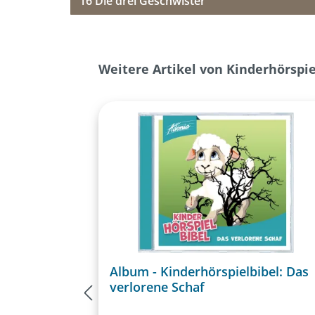
16 Die drei Geschwister
Produktgalerie überspringen
Weitere Artikel von Kinderhörspi
Album - Kinderhörspielbibel: Das
verlorene Schaf