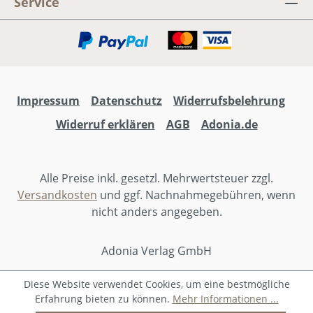
Service
Download). Das spiralgebundene
Liederbuch enthält alle 48 Lieder. Es sind
auch Playback-CDs erhältlich. WICHTIG: Das
Liederheft umfasst die CDs Vol.1 und
Vol.2 Das Set besteht aus den CDs Vol.1 und
Vol.2 sowie dem Liederheft
Impressum
Datenschutz
Widerrufsbelehrung
Widerruf erklären
AGB
Adonia.de
Alle Preise inkl. gesetzl. Mehrwertsteuer zzgl.
Versandkosten
und ggf. Nachnahmegebühren, wenn
nicht anders angegeben.
Adonia Verlag GmbH
Diese Website verwendet Cookies, um eine bestmögliche
Erfahrung bieten zu können.
Mehr Informationen ...