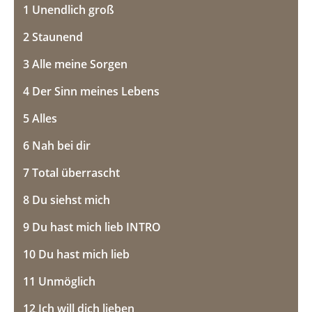
1 Unendlich groß
l
u
a
t
2 Staunend
y
e
3 Alle meine Sorgen
4 Der Sinn meines Lebens
5 Alles
6 Nah bei dir
7 Total überrascht
8 Du siehst mich
9 Du hast mich lieb INTRO
10 Du hast mich lieb
11 Unmöglich
12 Ich will dich lieben