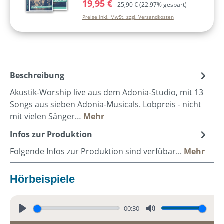
19,95 €
Regulärer Preis:
25,90 €
(22.97% gespart)
Preise inkl. MwSt. zzgl. Versandkosten
Beschreibung
Akustik-Worship live aus dem Adonia-Studio, mit 13
Songs aus sieben Adonia-Musicals. Lobpreis - nicht
mit vielen Sänger…
Mehr
Infos zur Produktion
Folgende Infos zur Produktion sind verfübar...
Mehr
Hörbeispiele
00:30
P
M