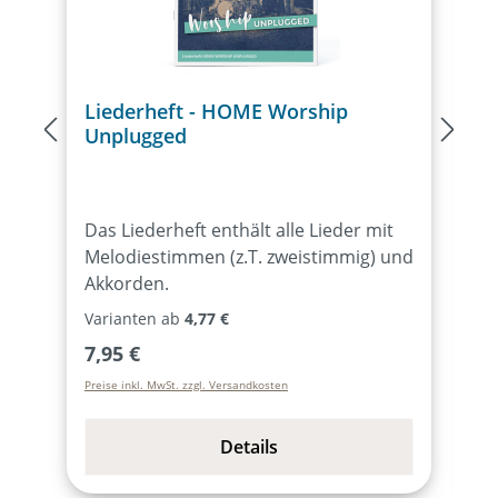
Liederheft - HOME Worship
S
Unplugged
U
Das Liederheft enthält alle Lieder mit
D
Melodiestimmen (z.T. zweistimmig) und
U
Akkorden.
d
Varianten ab
4,77 €
Regulärer Preis:
V
7,95 €
1
Preise inkl. MwSt. zzgl. Versandkosten
Pr
Details