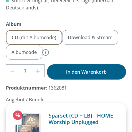
Sofort verfügbar, Lieferzeit 1-3 Tage (innerhalb
Deutschlands)
auswählen
Album
CD (mit Albumcode)
Download & Stream
Albumcode
Produkt Anzahl: Gib den gewünschten Wer
In den Warenkorb
Produktnummer:
1362081
Angebot / Bundle:
Rabatt
%
Sparset (CD + LB) - HOME
Worship Unplugged
Verkaufspreis: