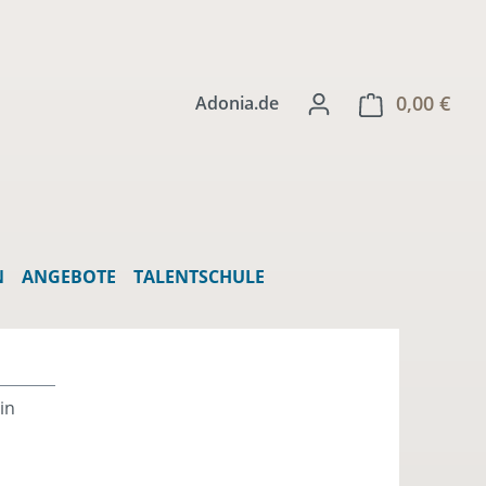
0,00 €
Ware
Adonia.de
N
ANGEBOTE
TALENTSCHULE
in