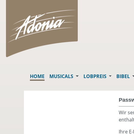
springen
Zur Hauptnavigation springen
HOME
MUSICALS
LOBPREIS
BIBEL
Passw
Wir se
enthal
Ihre E