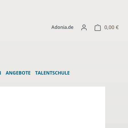
0,00 €
Ware
Adonia.de
N
ANGEBOTE
TALENTSCHULE