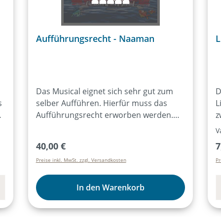
Aufführungsrecht - Naaman
L
Das Musical eignet sich sehr gut zum
D
s
selber Aufführen. Hierfür muss das
L
Aufführungsrecht erworben werden.
z
Durch den Bezug von mind. 15
d
V
Exemplaren des Lieder- und Textheftes
R
Regulärer Preis:
R
40,00 €
7
ist das Aufführungsrecht für alle
1
Preise inkl. MwSt. zzgl. Versandkosten
Pr
Aufführungen des Musicals für ein Jahr
T
,
erworben. Der Kauf des Artikels
a
„Aufführungsrecht“ ist dann nicht mehr
J
In den Warenkorb
f
notwendig. Weitere Infos dazu
hier:Aufführungsrecht