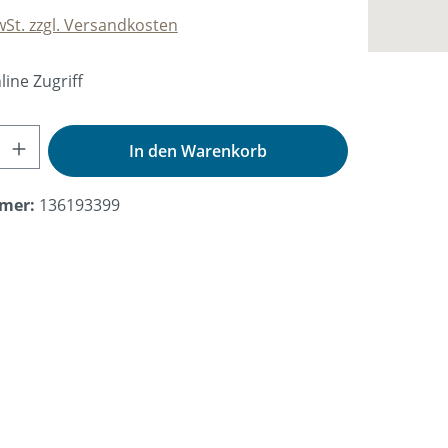
wSt. zzgl. Versandkosten
ine Zugriff
nzahl: Gib den gewünschten Wert ein od
In den Warenkorb
mer:
136193399