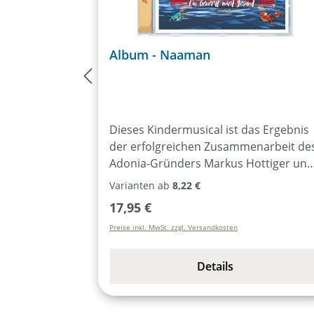
Album - Naaman
Dieses Kindermusical ist das Ergebnis
der erfolgreichen Zusammenarbeit de
Adonia-Gründers Markus Hottiger und
dem bekannten Pianisten David Plüss.
Varianten ab
8,22 €
Das Duo lässt diese alttestamentliche
Regulärer Preis:
17,95 €
Geschichte in 12 Songs lebendig
Preise inkl. MwSt. zzgl. Versandkosten
werden.In der Hoffnung, von seinem
unheilbaren Aussatz geheilt zu werden
nimmt der aramäische General
Details
Naaman die weite Reise nach Israel au
sich. Denn dort soll es angeblich einen