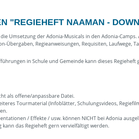
N "REGIEHEFT NAAMAN - DOW
 für die Umsetzung der Adonia-Musicals in den Adonia-Camps. 
ikrofon-Übergaben, Regieanweisungen, Requisiten, Laufwege
 Aufführungen in Schule und Gemeinde kann dieses Regiehef
icht als offene/anpassbare Datei.
eiteres Tourmaterial (Infoblätter, Schulungsvideos, Regiefi
en.
sentationen / Effekte / usw. können NICHT bei Adonia ausg
kann das Regieheft gern vervielfältigt werden.