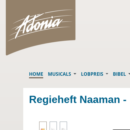
springen
Zur Hauptnavigation springen
HOME
MUSICALS
LOBPREIS
BIBEL
Regieheft Naaman -
Bildergalerie überspringen