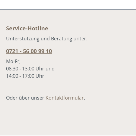
Propheten geben, der heilen kann.
Doch die Behandlung, die ihm der
Prophet Elisa vorschlägt, will dem
stolzen Naaman ganz und gar nicht
Service-Hotline
gefallen. Können ihn seine Begleiter
davon überzeugen, das Ungewöhnlich
Unterstützung und Beratung unter:
zu wagen?Das Adonia-Junior-Musical
0721 - 56 00 99 10
2019Markus Hottiger, David Plüss12
Lieder und kurze Theaterszenenab ca. 
Mo-Fr,
Jahren
08:30 - 13:00 Uhr und
14:00 - 17:00 Uhr
Oder über unser
Kontaktformular
.