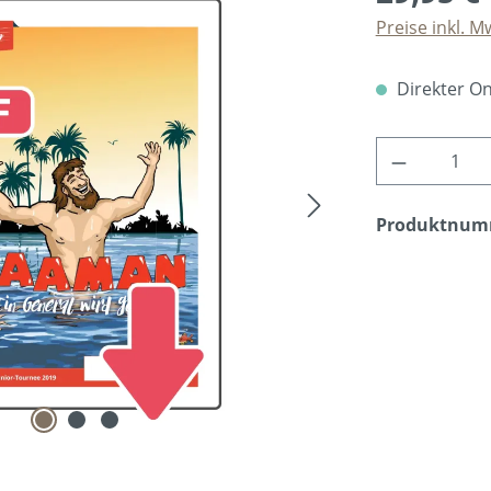
Preise inkl. M
Direkter Onl
Produkt A
Produktnum