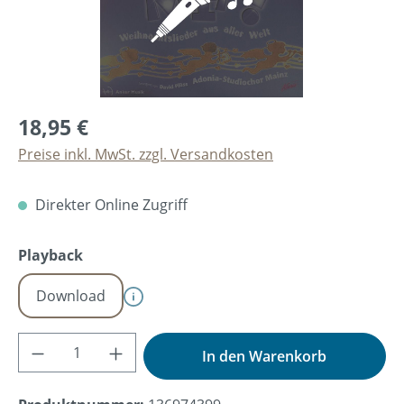
18,95 €
Preise inkl. MwSt. zzgl. Versandkosten
Direkter Online Zugriff
auswählen
Playback
Download
Produkt Anzahl: Gib den gewünschten Wer
In den Warenkorb