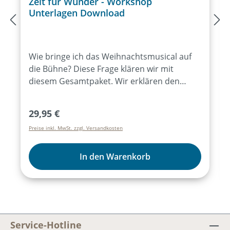
Zeit für Wunder - Workshop
Unterlagen Download
Wie bringe ich das Weihnachtsmusical auf
die Bühne? Diese Frage klären wir mit
diesem Gesamtpaket. Wir erklären den
Probenablauf, geben Tipps für Aufführungs-
Varianten, zeigen Kostümideen und vieles
Regulärer Preis:
29,95 €
mehr.Themen:Die ideale Kurzvorbereitung
Preise inkl. MwSt. zzgl. Versandkosten
für Ihre WeihnachtsaufführungViele
praktische AufführungstippsChoreografie-
und TanzideenKulissen & Requisiten,
In den Warenkorb
TheaterInhalte:Workshop-
DokumentTanzvideosGrafikelementeChoreo
grafie-VideosKopiervorlagen
Service-Hotline