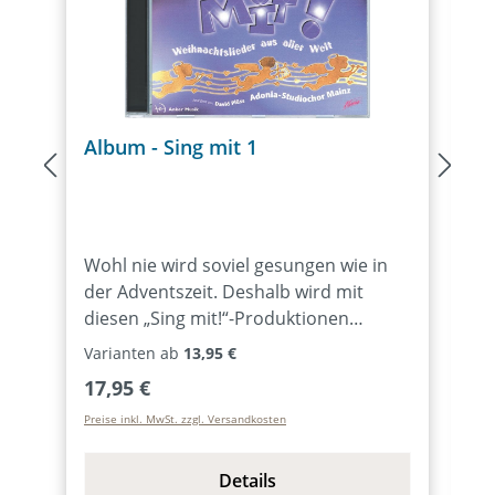
Album - Sing mit 1
N
Wohl nie wird soviel gesungen wie in
K
der Adventszeit. Deshalb wird mit
a
diesen „Sing mit!“-Produktionen
G
aufgefordert, ältere, aber auch
Akkor
Varianten ab
13,95 €
moderne Weihnachtssongs aus der
S
Regulärer Preis:
R
17,95 €
1
ganzen Welt mitzusingen. Wer nicht
a
Preise inkl. MwSt. zzgl. Versandkosten
Pr
selber mag, hat die Möglichkeit, sich
n
die Lieder vom Kinderchor „Die
…
Rasselbande“ unter der Leitung von
(T
Details