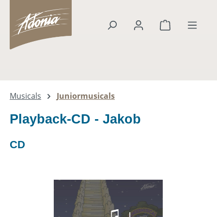
alt springen
Warenkorb en
Musicals
Juniormusicals
Playback-CD - Jakob
CD
Bildergalerie überspringen