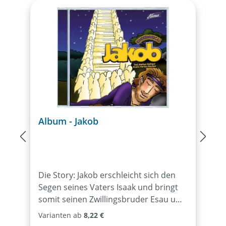
Album - Jakob
A
Die Story: Jakob erschleicht sich den
D
Segen seines Vaters Isaak und bringt
s
somit seinen Zwillingsbruder Esau um
A
dessen Erstgeburtsrecht. Aus Wut
D
Varianten ab
8,22 €
droht Esau, er werde Jakob umbringen.
E