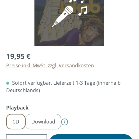
19,95 €
Preise inkl. MwSt. zzgl. Versandkosten
Sofort verfügbar, Lieferzeit 1-3 Tage (innerhalb
Deutschlands)
auswählen
Playback
CD
Download
Produkt Anzahl: Gib den gewünschten Wer