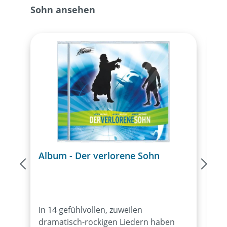
Sohn ansehen
Album - Der verlorene Sohn
A
S
In 14 gefühlvollen, zuweilen
D
dramatisch-rockigen Liedern haben
s