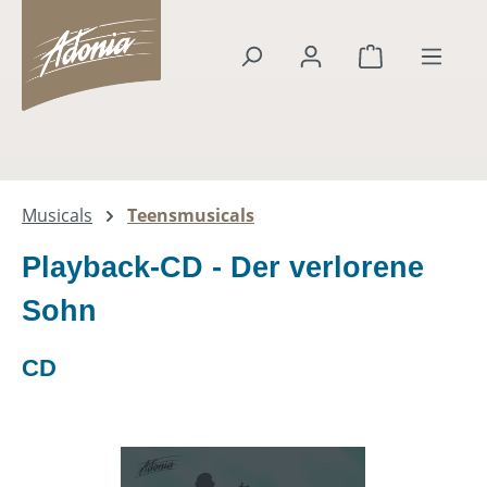
alt springen
Warenkorb en
Musicals
Teensmusicals
Playback-CD - Der verlorene
Sohn
CD
Bildergalerie überspringen