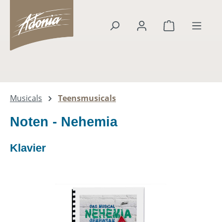
alt springen
Warenkorb en
Musicals
Teensmusicals
Noten - Nehemia
Klavier
Bildergalerie überspringen