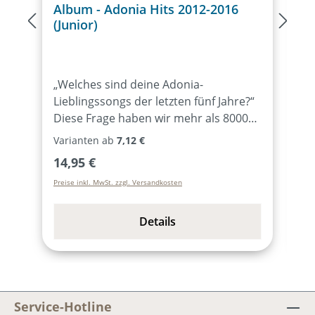
Album - Adonia Hits 2012-2016
A
(Junior)
(
„Welches sind deine Adonia-
„
Lieblingssongs der letzten fünf Jahre?“
L
Diese Frage haben wir mehr als 8000
J
Mitwirkenden der zehn
8
Varianten ab
7,12 €
V
Musicaltourneen 2012-16
M
Regulärer Preis:
R
14,95 €
1
gestellt.Daraus entstanden sind zwei
g
Preise inkl. MwSt. zzgl. Versandkosten
Pr
CDs mit 30 Top-Hits aus fünf Adonia-
C
Jahren: Erinnerungen an eindrückliche
J
Konzerte, unvergessliche Erlebnisse in
K
Details
den Camps und Freundschaften, die
d
weit darüber hinausgehen.Eine Kundin
w
schreibt: „Ich wollte nur kurz mitteilen,
h
dass die CD ein totaler Mutmacher ist!
„
Es gibt extrem viele Liedertexte auf der
M
Service-Hotline