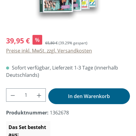
39,95 €
%
65,80 €
(39.29% gespart)
Preise inkl. MwSt. zzgl. Versandkosten
Sofort verfügbar, Lieferzeit 1-3 Tage (innerhalb
Deutschlands)
Produkt Anzahl: Gib den gewünschten Wer
In den Warenkorb
Produktnummer:
1362678
Das Set besteht
aus: