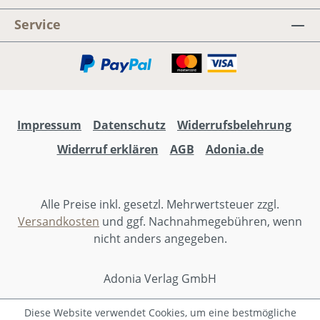
CD, die einem Mut und neue
L
Motivation für neue oder schwere
e
Service
Situationen schenken!“Tipp: Im Sparset
v
mit Adonia Hits 2012-2016 (Teens) für
„
weniger als 20 Euro erhältlich.
C
e
e
Impressum
Datenschutz
Widerrufsbelehrung
n
s
Widerruf erklären
AGB
Adonia.de
H
2
Alle Preise inkl. gesetzl. Mehrwertsteuer zzgl.
Versandkosten
und ggf. Nachnahmegebühren, wenn
nicht anders angegeben.
Adonia Verlag GmbH
Diese Website verwendet Cookies, um eine bestmögliche