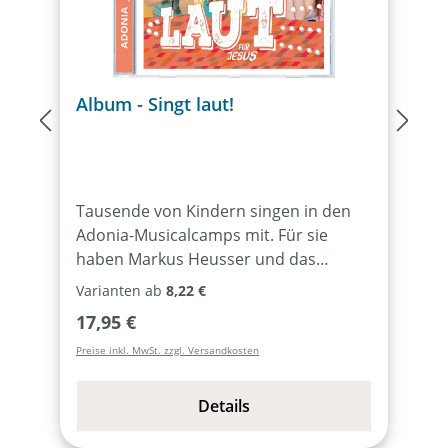
Album - Singt laut!
P
Tausende von Kindern singen in den
D
Adonia-Musicalcamps mit. Für sie
o
haben Markus Heusser und das
w
Adonia-Team 20 Songs geschrieben,
I
Varianten ab
8,22 €
V
mit denen wir Gott feiern können.
Regulärer Preis:
R
17,95 €
1
Manchmal laut und energievoll (z.B.
Preise inkl. MwSt. zzgl. Versandkosten
Pr
Na-na-Niemand, Singt laut!, Freude
pur, Wir tanzen dir zur Ehre), aber
auch leise und andächtig (z.B. Vater
Details
Unser, Hier ist mein Herz, Gott voller