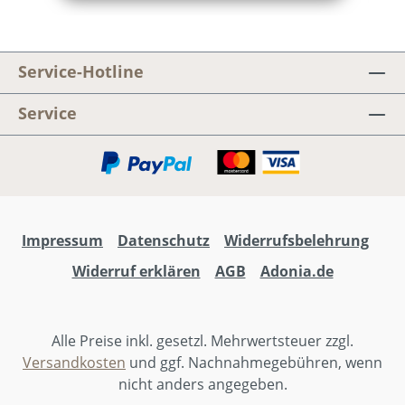
Wunder).Ermutigende Ohrwürmer, mit
Kinderchor und großartiger Live-Band
aufgenommen (mit dabei Florian
Sitzmann, Thorsten Rheinschmidt
Service-Hotline
u.v.m.). Für Kindergottesdienst,
Jungschar und zum Heißlaufen in den
Service
Musikplayern zuhause und
unterwegs.Besonders: Im Liederheft
gibt es zu vielen Liedern Choreo-Videos
zum Üben, Mitmachen und Spaß
haben. Perfekt für Kindergruppen
Impressum
Datenschutz
Widerrufsbelehrung
geeignet.Marcel Wittwer, Markus
Heusser, Magdalena Engels, Regula
Widerruf erklären
AGB
Adonia.de
Salathé, Markus Hottiger, Larissa
Leuschner, Sabine Scheufele, Jonas
Hottiger, Mauro Heusser, Michael
Alle Preise inkl. gesetzl. Mehrwertsteuer zzgl.
DätwylerRund um die Songs von
Versandkosten
und ggf. Nachnahmegebühren, wenn
„SINGT LAUT!“ hat Jonathan Enns ein
nicht anders angegeben.
Musical mit dem Titel „WIE GEHT