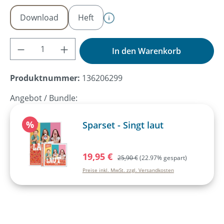
Download
Heft
Produkt Anzahl: Gib den gewünschten Wer
In den Warenkorb
Produktnummer:
136206299
Angebot / Bundle:
Rabatt
%
Sparset - Singt laut
Verkaufspreis:
19,95 €
Regulärer Preis:
25,90 €
(22.97% gespart)
Preise inkl. MwSt. zzgl. Versandkosten