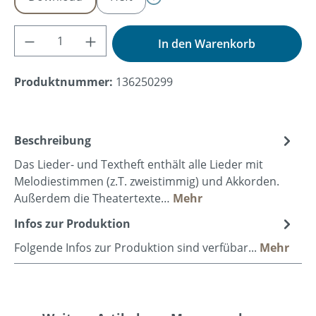
Produkt Anzahl: Gib den gewünschten Wer
In den Warenkorb
Produktnummer:
136250299
Beschreibung
Das Lieder- und Textheft enthält alle Lieder mit
Melodiestimmen (z.T. zweistimmig) und Akkorden.
Außerdem die Theatertexte…
Mehr
Infos zur Produktion
Folgende Infos zur Produktion sind verfübar...
Mehr