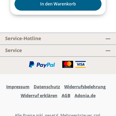
auf den Kopf stellt. Mit packender Musik,
In den Warenkorb
tiefen Emotionen und bewegenden Szenen
nimmt dich TREFFPUNKT BRUNNEN mit auf
eine Reise voller Schmerz, Hoffnung und
radikaler Veränderung.Larissa Leuschner,
Rubina Bruck, Patrick Sandhäger, Philina
Service-Hotline
Hutschenreuter, Markus Heusser, Rebekka
Steil, Thorsten Rheinschmidt, Birgit Hees,
Service
Mia Schröder
Impressum
Datenschutz
Widerrufsbelehrung
Widerruf erklären
AGB
Adonia.de
Alle Preise inkl. gesetzl. Mehrwertsteuer zzgl.