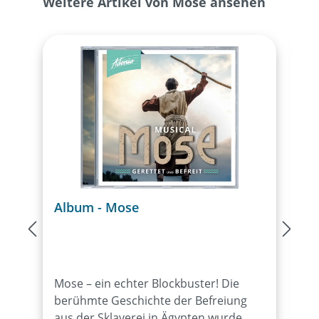
Produktgalerie überspringen
Weitere Artikel von Mose ansehen
Album - Mose
A
Mose – ein echter Blockbuster! Die
D
berühmte Geschichte der Befreiung
s
aus der Sklaverei in Ägypten wurde
A