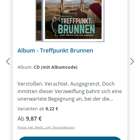
eigene persönliche Geschichte
entdecken können.Markus Heusser,
Larissa Leuschner, Rubina Bruck,
Patrick Sandhäger, Thorsten
Rheinschmidt, Birgit Hees, Philina
Hutschenreuter, Judith Koch, Daniel
Gerwinat, Clas Müller
Album - Treffpunkt Brunnen
Album:
CD (mit Albumcode)
Verstoßen. Verachtet. Ausgegrenzt. Doch
inmitten dieser Verzweiflung bahnt sich eine
unerwartete Begegnung an, bei der die
samaritanische Frau keinen blassen
Varianten ab
8,22 €
Schimmer hat, wer da auf sie wartet. Eine
Regulärer Preis:
Ab
9,87 €
vermeintlich unspektakuläre Unterhaltung,
Preise inkl. MwSt. zzgl. Versandkosten
die riesige Veränderung nach sich zieht und
das Leben eines ganzen Dorfes grundlegend