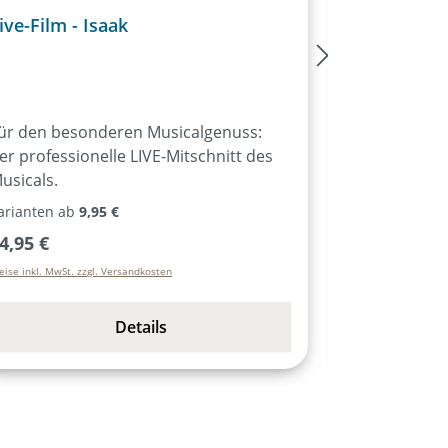
ive-Film - Isaak
Noten - Is
ür den besonderen Musicalgenuss:
Klavierbegle
er professionelle LIVE-Mitschnitt des
alle Lieder d
usicals.
Gesangsmelo
Akkorden. Melodie-Instrumente Stimme
arianten ab
9,95 €
Varianten ab
1
für Melodie
egulärer Preis:
Regulärer P
4,95 €
15,95 €
Lieder des Mu
eise inkl. MwSt. zzgl. Versandkosten
Preise inkl. MwSt. 
Instrumente 
Bb-/Es-Inst
Saxophon …), oh
Details
Liedtexte. 
unterschied
Hammond, Pa
ausgewählte
Liedtexte.