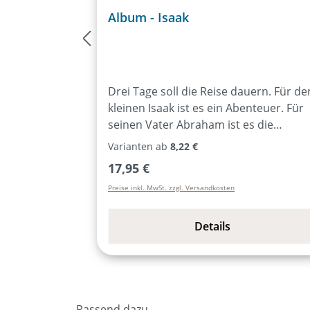
Album - Isaak
Drei Tage soll die Reise dauern. Für de
kleinen Isaak ist es ein Abenteuer. Für
seinen Vater Abraham ist es die
schwerste Prüfung seines Lebens. De
Varianten ab
8,22 €
nur er weiß, dass seinem Sohn in Mori
Regulärer Preis:
17,95 €
der Tod droht… Unterwegs lernt Isaak
Preise inkl. MwSt. zzgl. Versandkosten
die Geschichte seiner Familie kennen.
Er erfährt, warum er ein absolutes
Wunschkind ist und staunt über den
Details
unsichtbaren, rätselhaften Gott
Abrahams. Adonia bringt ein biblische
Familiendrama voller Liebe und
Vertrauen heraus. Begeisternde
Musicalsongs aus eigener Feder
Passend dazu