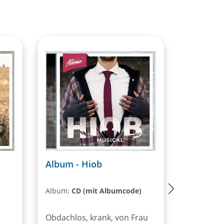
Album - Hiob
Album - 
Album:
CD (mit Albumcode)
Album:
CD
Obdachlos, krank, von Frau
Die Story