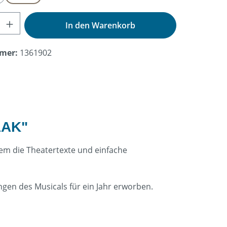
nzahl: Gib den gewünschten Wert ein od
In den Warenkorb
mer:
1361902
AAK"
dem die Theatertexte und einfache
ngen des Musicals für ein Jahr erworben.