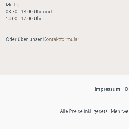
Mo-Fr,
Veränderung.Larissa
Pha
08:30 - 13:00 Uhr und
Leuschner, Rubina Bruck,
hat
14:00 - 17:00 Uhr
Patrick Sandhäger, Philina
Mus
Hutschenreuter, Markus
Son
Heusser, Rebekka Steil,
sof
Oder über unser
Kontaktformular
.
Thorsten Rheinschmidt,
gehen. Und
Birgit Hees, Mia Schröder
hin
alt
son
per
ent
Heu
Rubin
Impressum
D
Sandhä
Rheins
Phi
Alle Preise inkl. gesetzl. Mehrwe
Jud
Cla