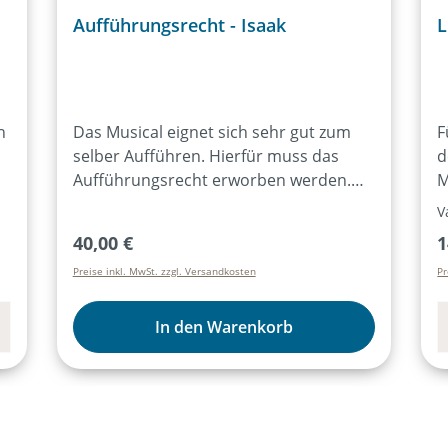
Aufführungsrecht - Isaak
L
n
Das Musical eignet sich sehr gut zum
F
selber Aufführen. Hierfür muss das
d
Aufführungsrecht erworben werden.
M
nn
Durch den Bezug von mind. 15
V
ja
Exemplaren des Lieder- und Textheftes
Regulärer Preis:
R
40,00 €
1
ist das Aufführungsrecht für alle
Preise inkl. MwSt. zzgl. Versandkosten
Pr
Aufführungen des Musicals für ein Jahr
erworben. Der Kauf des Artikels
„Aufführungsrecht“ ist dann nicht mehr
In den Warenkorb
notwendig. Weitere Infos dazu
s
hier:Aufführungsrecht