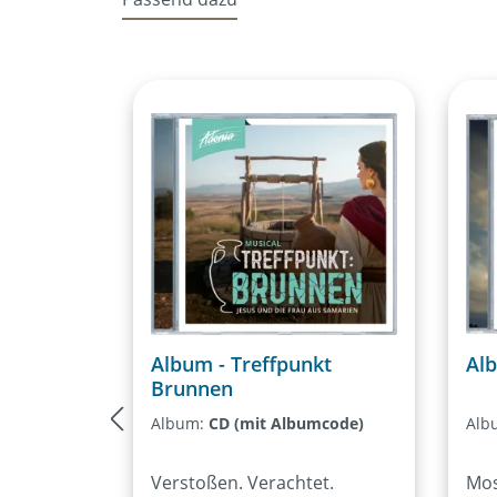
verleihen der jahrtausendealten
Geschichte ein neues Gesicht.
Produktgalerie überspringen
Ermutigend und herausfordernd. Das
Adonia-Teens-Musical 2019Markus
Heusser, Mauro Heusser, Andrea Balke
Daniel Gerwinat, Thorsten
Rheinschmidtab ca. 11 Jahren
Album - Treffpunkt
Al
Brunnen
Album:
CD (mit Albumcode)
Alb
Verstoßen. Verachtet.
Mos