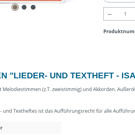
Produkt A
Produktnum
 "LIEDER- UND TEXTHEFT - IS
 mit Melodiestimmen (z.T. zweistimmig) und Akkorden. Außer
 und Textheftes ist das Aufführungsrecht für alle Aufführu
er