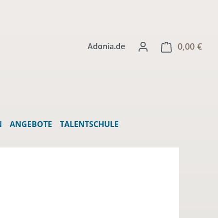
0,00 €
Ware
Adonia.de
N
ANGEBOTE
TALENTSCHULE