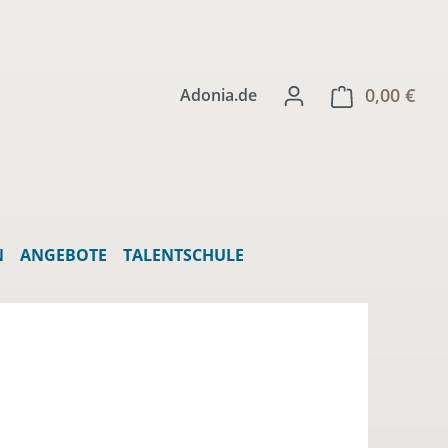
0,00 €
Ware
Adonia.de
N
ANGEBOTE
TALENTSCHULE