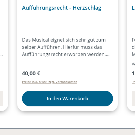
Aufführungsrecht - Herzschlag
L
Das Musical eignet sich sehr gut zum
F
selber Aufführen. Hierfür muss das
d
Aufführungsrecht erworben werden.
M
Durch den Bezug von mind. 15
V
Exemplaren des Lieder- und Textheftes
Regulärer Preis:
R
40,00 €
1
ist das Aufführungsrecht für alle
Preise inkl. MwSt. zzgl. Versandkosten
Pr
Aufführungen des Musicals für ein Jahr
erworben. Der Kauf des Artikels
us
„Aufführungsrecht“ ist dann nicht mehr
In den Warenkorb
notwendig. Weitere Infos dazu
hier:Aufführungsrecht
al