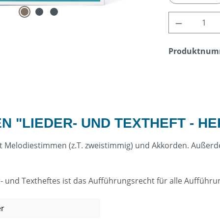
Produkt A
Produktnum
 "LIEDER- UND TEXTHEFT - H
 mit Melodiestimmen (z.T. zweistimmig) und Akkorden. Außer
 und Textheftes ist das Aufführungsrecht für alle Aufführu
er