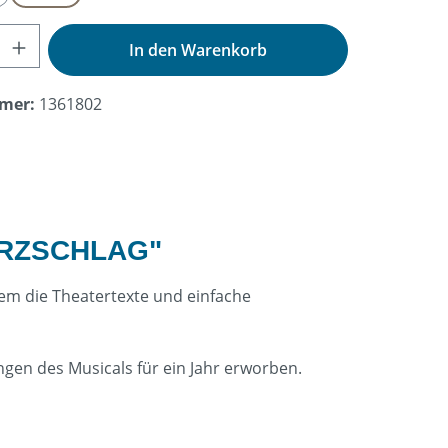
nzahl: Gib den gewünschten Wert ein od
In den Warenkorb
mer:
1361802
ERZSCHLAG"
dem die Theatertexte und einfache
ngen des Musicals für ein Jahr erworben.