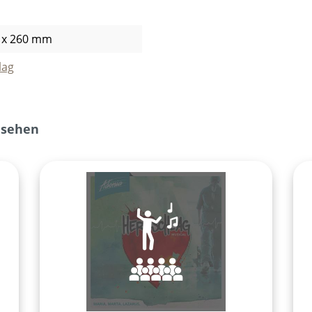
 x 260 mm
lag
nsehen