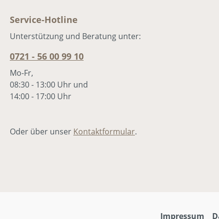
HERZSCHLAG an eine moderne
Service-Hotline
Umsetzung der biblischen Geschichte
über die Geschwister aus Bethanien.
Unterstützung und Beratung unter:
Mit ihrer Kreativität und Energie wird 
0721 - 56 00 99 10
den jungen Mitwirkenden auch dieses
Jahr gelingen, das Publikum zu
Mo-Fr,
begeistern. Das Adonia-Teens-Musical
08:30 - 13:00 Uhr und
2018Markus Heusser, Daniel Heusser,
14:00 - 17:00 Uhr
Thorsten Rheinschmidt, Sarah Keim,
Daniel Gerwinat, Larissa Leuschner,
Magdalena Engelsab ca. 12 Jahren
Oder über unser
Kontaktformular
.
Impressum
D