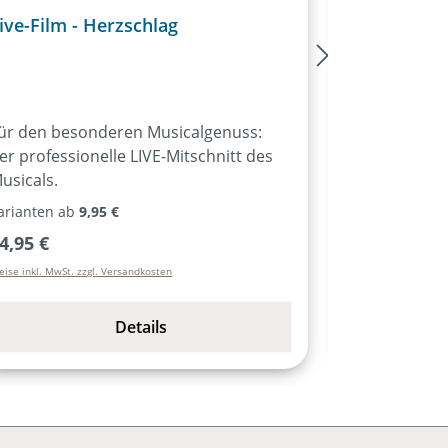
ive-Film - Herzschlag
Noten - He
ür den besonderen Musicalgenuss:
Klavierbegle
er professionelle LIVE-Mitschnitt des
alle Lieder d
usicals.
Gesangsmelo
Akkorden. Melodie-Instrumente Stimme
arianten ab
9,95 €
Varianten ab
1
für Melodie
egulärer Preis:
Regulärer P
4,95 €
15,95 €
Lieder des Mu
eise inkl. MwSt. zzgl. Versandkosten
Preise inkl. MwSt. 
Instrumente 
Bb-/Es-Inst
Saxophon …), oh
Details
Liedtexte. 
unterschied
Hammond, Pa
ausgewählte
Liedtexte.