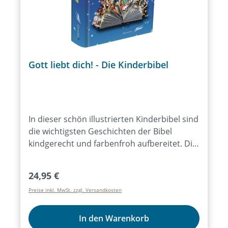
Gott liebt dich! - Die Kinderbibel
In dieser schön illustrierten Kinderbibel sind
die wichtigsten Geschichten der Bibel
kindgerecht und farbenfroh aufbereitet. Die
von der Illustratorin Claudia Kündig liebevoll
gezeichneten Bilder regen Kinder und
Regulärer Preis:
24,95 €
Erwachsene an, selbst in diese Geschichten
Preise inkl. MwSt. zzgl. Versandkosten
einzutauchen.Der leichtverständliche Text
von Markus Hottiger eignet sich bestens
zum Nacherzählen, ist aber auch für
In den Warenkorb