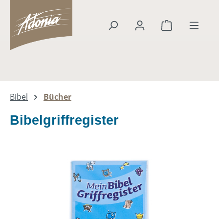
alt springen
Warenkorb en
Bibel
Bücher
Bibelgriffregister
Bildergalerie überspringen