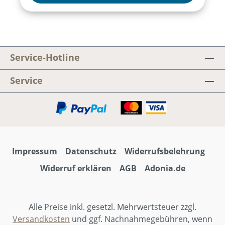
Erstlesekinder ideal zum Selberentdecken.
Auf jedem Bild gilt es darüber hinaus, ein
gut verstecktes Tier zu suchen und zu
finden, was zusätzlich für Spaß sorgt!
Chronologisch führt die Kinderbibel durch
Service-Hotline
das Alte und Neue Testament und vermittelt
vor allem eines: dass Gott die Menschen
Service
liebt. Und wie!Diese Kinderbibel sollte jede
Großmutter besitzen! Erzählen Sie Ihren
Enkeln biblische Geschichten.
Impressum
Datenschutz
Widerrufsbelehrung
Widerruf erklären
AGB
Adonia.de
Alle Preise inkl. gesetzl. Mehrwertsteuer zzgl.
Versandkosten
und ggf. Nachnahmegebühren, wenn