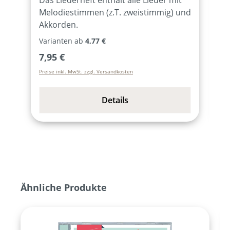
Melodiestimmen (z.T. zweistimmig) und
o
Akkorden.
w
I
Varianten ab
4,77 €
Regulärer Preis:
R
7,95 €
1
Preise inkl. MwSt. zzgl. Versandkosten
Pr
Details
Produktgalerie überspringen
Ähnliche Produkte