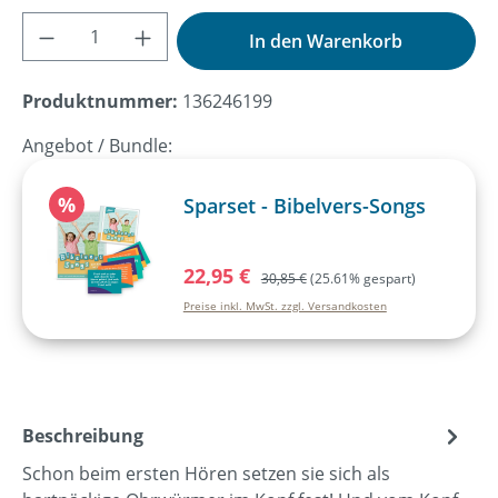
Produkt Anzahl: Gib den gewünschten Wer
In den Warenkorb
Produktnummer:
136246199
Angebot / Bundle:
Rabatt
%
Sparset - Bibelvers-Songs
Verkaufspreis:
22,95 €
Regulärer Preis:
30,85 €
(25.61% gespart)
Preise inkl. MwSt. zzgl. Versandkosten
Beschreibung
Schon beim ersten Hören setzen sie sich als