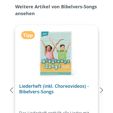
Produktgalerie überspringen
Weitere Artikel von Bibelvers-Songs
ansehen
Tipp
Liederheft (inkl. Choreovideos) -
P
Bibelvers-Songs
Das Liederheft enthält alle Lieder mit
D