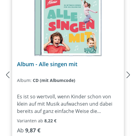
Album - Alle singen mit
Album:
CD (mit Albumcode)
Es ist so wertvoll, wenn Kinder schon von
klein auf mit Musik aufwachsen und dabei
bereits auf ganz einfache Weise die
grundlegenden Wahrheiten kennenlernen,
Varianten ab
8,22 €
dass Gott sie liebt und dass er unser
Regulärer Preis:
Ab
9,87 €
Schöpfer ist. Mit diesem Ziel ist das Album