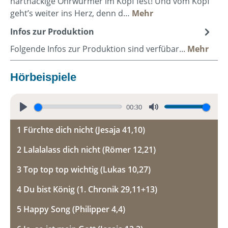
hartnäckige Ohrwürmer im Kopf fest! Und vom Kopf
geht’s weiter ins Herz, denn d…
Mehr
Infos zur Produktion
Folgende Infos zur Produktion sind verfübar...
Mehr
Hörbeispiele
00:30
P
M
1 Fürchte dich nicht (Jesaja 41,10)
l
u
a
t
2 Lalalalass dich nicht (Römer 12,21)
y
e
3 Top top top wichtig (Lukas 10,27)
4 Du bist König (1. Chronik 29,11+13)
5 Happy Song (Philipper 4,4)